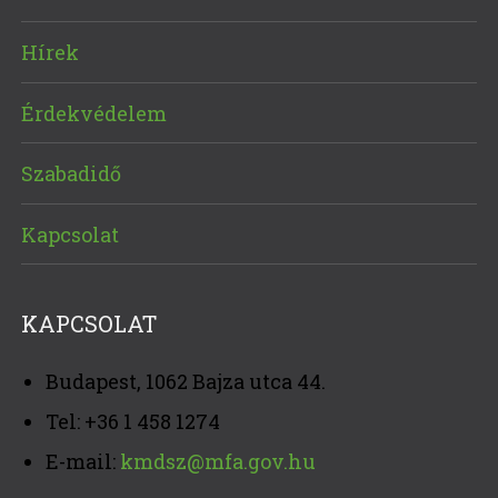
Hírek
Érdekvédelem
Szabadidő
Kapcsolat
KAPCSOLAT
Budapest, 1062 Bajza utca 44.
Tel: +36 1 458 1274
E-mail:
kmdsz@mfa.gov.hu