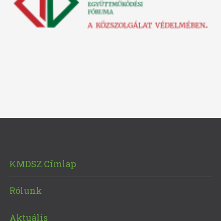
KMDSZ Címlap
Rólunk
Aktuális