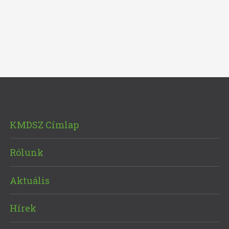
KMDSZ Címlap
Rólunk
Aktuális
Hírek