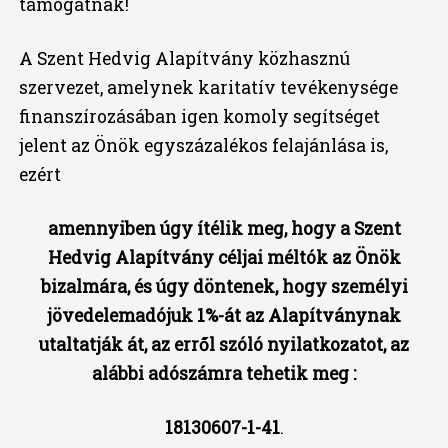
támogatnák!
A Szent Hedvig Alapítvány közhasznú
szervezet, amelynek karitatív tevékenysége
finanszírozásában igen komoly segítséget
jelent az Önök egyszázalékos felajánlása is,
ezért
amennyiben úgy ítélik meg, hogy a Szent
Hedvig Alapítvány céljai méltók az Önök
bizalmára, és úgy döntenek, hogy személyi
jövedelemadójuk 1%-át az Alapítványnak
utaltatják át, az erről szóló nyilatkozatot, az
alábbi adószámra tehetik meg :
18130607-1-41
.