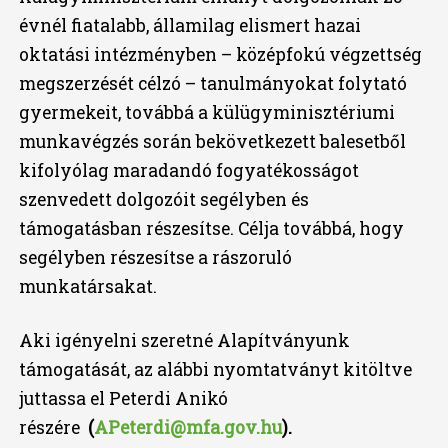
évnél fiatalabb, államilag elismert hazai
oktatási intézményben – középfokú végzettség
megszerzését célzó – tanulmányokat folytató
gyermekeit, továbbá a külügyminisztériumi
munkavégzés során bekövetkezett balesetből
kifolyólag maradandó fogyatékosságot
szenvedett dolgozóit segélyben és
támogatásban részesítse. Célja továbbá, hogy
segélyben részesítse a rászoruló
munkatársakat.
Aki igényelni szeretné Alapítványunk
támogatását, az alábbi nyomtatványt kitöltve
juttassa el Peterdi Anikó
részére
(
APeterdi@mfa.gov.hu
).