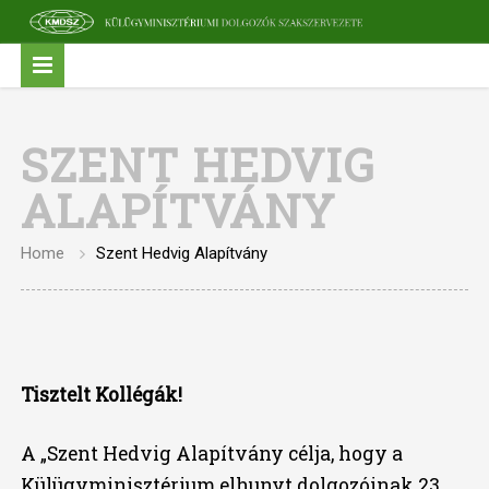
SZENT HEDVIG
ALAPÍTVÁNY
Home
Szent Hedvig Alapítvány
Tisztelt Kollégák!
A „Szent Hedvig Alapítvány célja, hogy a
Külügyminisztérium elhunyt dolgozóinak 23