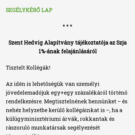
SEGÉLYKÉRŐ LAP
* * *
Szent Hedvig Alapítvány tájékoztatója az Szja
1%-ának felajánlásáról
Tisztelt Kollégák!
Az idén is lehetőségük van személyi
jövedelemadójuk egy+egy százalékáról történő
rendelkezésre. Megtisztelnének bennünket – és
nehéz helyzetbe kerülő kollégáinkat is –, ha a
külügyminisztériumi árvák, rokkantak és
rászoruló munkatársak segélyezését