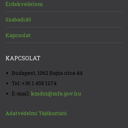
Érdekvédelem
Szabadidő
Kapcsolat
KAPCSOLAT
Budapest, 1062 Bajza utca 44.
Tel: +36 1 458 1274
E-mail:
kmdsz@mfa.gov.hu
Adatvédelmi Tájékoztató