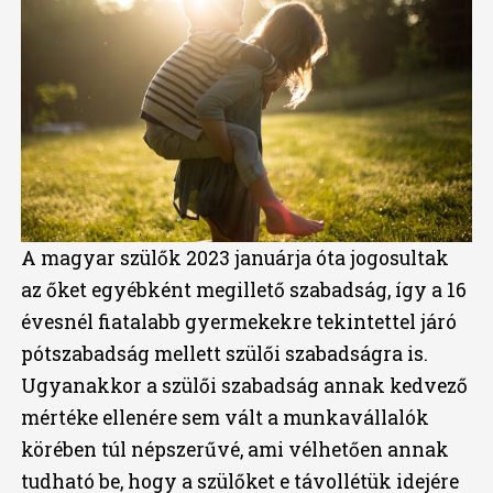
A magyar szülők 2023 januárja óta jogosultak
az őket egyébként megillető szabadság, így a 16
évesnél fiatalabb gyermekekre tekintettel járó
pótszabadság mellett szülői szabadságra is.
Ugyanakkor a szülői szabadság annak kedvező
mértéke ellenére sem vált a munkavállalók
körében túl népszerűvé, ami vélhetően annak
tudható be, hogy a szülőket e távollétük idejére