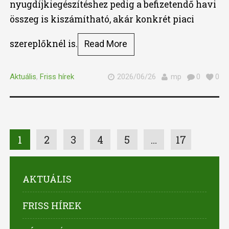
nyugdíjkiegészítéshez pedig a befizetendő havi
összeg is kiszámítható, akár konkrét piaci
szereplőknél is.
Read More
Aktuális
,
Friss hírek
2026/06/26
mp
0
0
1
2
3
4
5
…
17
AKTUÁLIS
FRISS HÍREK