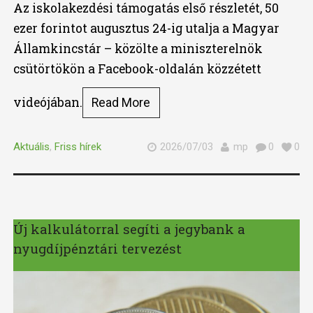
Az iskolakezdési támogatás első részletét, 50
ezer forintot augusztus 24-ig utalja a Magyar
Államkincstár – közölte a miniszterelnök
csütörtökön a Facebook-oldalán közzétett
videójában.
Read More
Aktuális
,
Friss hírek
2026/07/03
mp
0
0
Új kalkulátorral segíti a jegybank a
nyugdíjpénztári tervezést