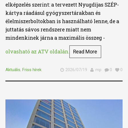
elképzelés szerint: a tervezett Nyugdíjas SZÉP-
kártya ráadásul gyógyszertárakban és
élelmiszerboltokban is használható lenne, de a
juttatás sávos rendszere miatt nem
mindenkinek járna a maximális összeg -
olvasható az ATV oldalán.
Read More
Aktuális
,
Friss hírek
2026/07/19
mp
0
0