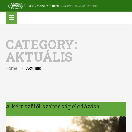
CATEGORY:
AKTUÁLIS
Home
Aktuális
A kért szülői szabadság elodázása