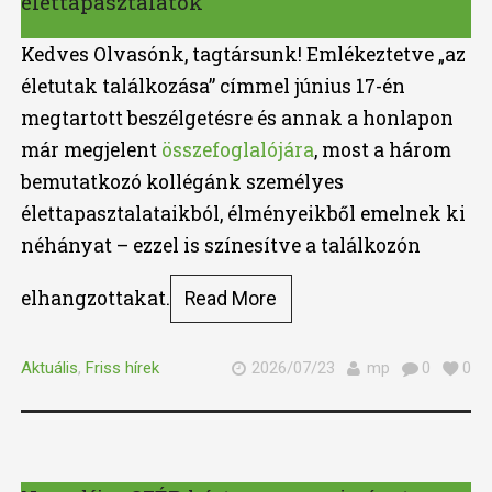
élettapasztalatok
Kedves Olvasónk, tagtársunk! Emlékeztetve „az
életutak találkozása” címmel június 17-én
megtartott beszélgetésre és annak a honlapon
már megjelent
összefoglalójára
, most a három
bemutatkozó kollégánk személyes
élettapasztalataikból, élményeikből emelnek ki
néhányat – ezzel is színesítve a találkozón
elhangzottakat.
Read More
Aktuális
,
Friss hírek
2026/07/23
mp
0
0