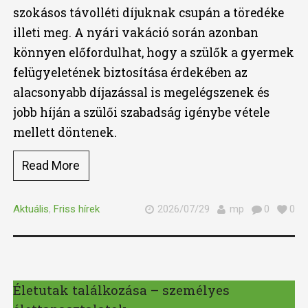
szokásos távolléti díjuknak csupán a töredéke
illeti meg. A nyári vakáció során azonban
könnyen előfordulhat, hogy a szülők a gyermek
felügyeletének biztosítása érdekében az
alacsonyabb díjazással is megelégszenek és
jobb híján a szülői szabadság igénybe vétele
mellett döntenek.
Read More
Aktuális
,
Friss hírek
2026/07/29
mp
0
0
Életutak találkozása – személyes