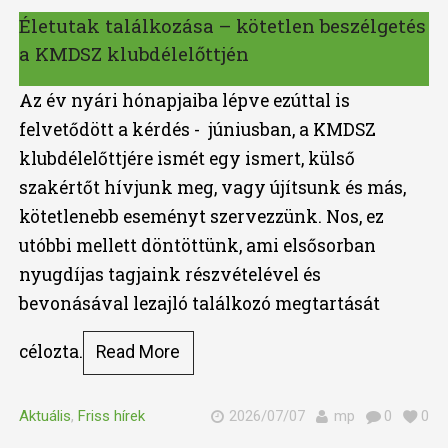
Életutak találkozása – kötetlen beszélgetés
a KMDSZ klubdélelőttjén
Az év nyári hónapjaiba lépve ezúttal is
felvetődött a kérdés - júniusban, a KMDSZ
klubdélelőttjére ismét egy ismert, külső
szakértőt hívjunk meg, vagy újítsunk és más,
kötetlenebb eseményt szervezzünk. Nos, ez
utóbbi mellett döntöttünk, ami elsősorban
nyugdíjas tagjaink részvételével és
bevonásával lezajló találkozó megtartását
célozta.
Read More
Aktuális
,
Friss hírek
2026/07/07
mp
0
0