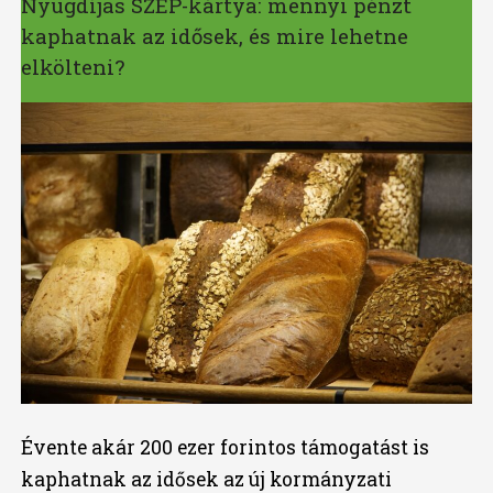
Nyugdíjas SZÉP-kártya: mennyi pénzt
kaphatnak az idősek, és mire lehetne
elkölteni?
Évente akár 200 ezer forintos támogatást is
kaphatnak az idősek az új kormányzati