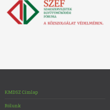
KMDSZ Címlap
Rólunk