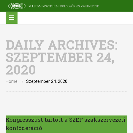
DAILY ARCHIVES:
SZEPTEMBER 24,
2020
Home
Szeptember 24, 2020
Kongresszust tartott a SZEF szakszervezeti
konföderáció