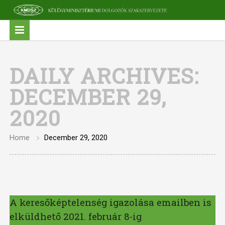
DAILY ARCHIVES:
DECEMBER 29,
2020
Home
December 29, 2020
A keresőképtelenség igazolása emailben is
elküldhető 2021. február 8-ig