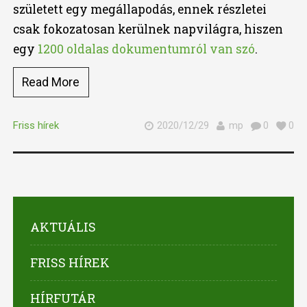
született egy megállapodás, ennek részletei
csak fokozatosan kerülnek napvilágra, hiszen
egy
1200 oldalas dokumentumról van szó
.
Read More
Friss hírek
2020/12/29
mp
0
0
AKTUÁLIS
FRISS HÍREK
HÍRFUTÁR