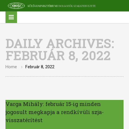
DAILY ARCHIVES:
FEBRUÁR 8, 2022
Home
Február 8, 2022
Varga Mihály: február 15-ig minden
jogosult megkapja a rendkívüli szja-
visszatérítést