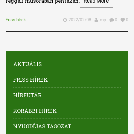
reggeli műsorában pénteken.
Read More
Friss hírek
2022/02/08
mp
0
0
AKTUÁLIS
FRISS HÍREK
HÍRFUTÁR
KORÁBBI HÍREK
NYUGDÍJAS TAGOZAT