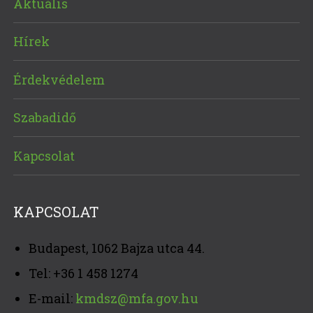
Aktuális
Hírek
Érdekvédelem
Szabadidő
Kapcsolat
KAPCSOLAT
Budapest, 1062 Bajza utca 44.
Tel: +36 1 458 1274
E-mail:
kmdsz@mfa.gov.hu