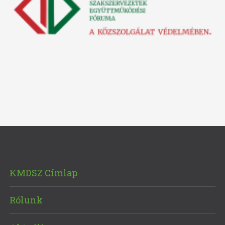
KMDSZ Címlap
Rólunk