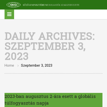
DAILY ARCHIVES:
SZEPTEMBER 3,
2023
Home
Szeptember 3, 2023
2023-ban augusztus 2-ára esett a globális
túlfogyasztás napja