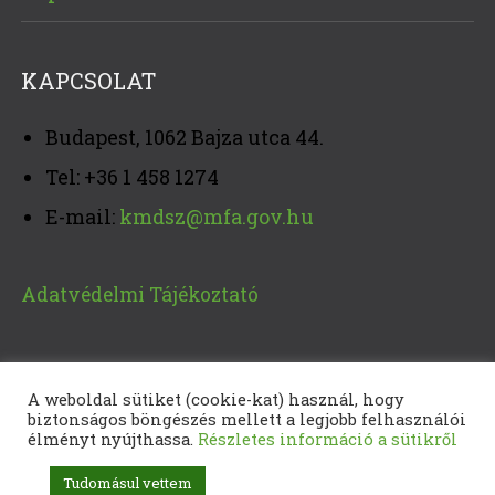
KAPCSOLAT
Budapest, 1062 Bajza utca 44.
Tel: +36 1 458 1274
E-mail:
kmdsz@mfa.gov.hu
Adatvédelmi Tájékoztató
A weboldal sütiket (cookie-kat) használ, hogy
biztonságos böngészés mellett a legjobb felhasználói
élményt nyújthassa.
Részletes információ a sütikről
Tudomásul vettem