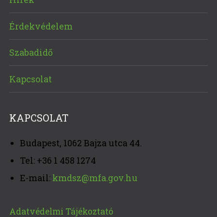
Érdekvédelem
Szabadidő
Kapcsolat
KAPCSOLAT
Budapest, 1062 Bajza utca 44.
Tel: +36 1 458 1274
E-mail:
kmdsz@mfa.gov.hu
Adatvédelmi Tájékoztató