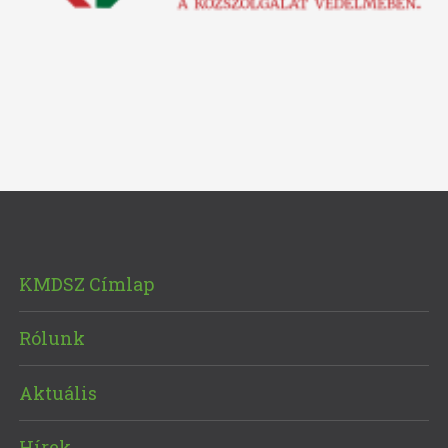
KMDSZ Címlap
Rólunk
Aktuális
Hírek