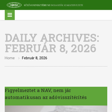
DAILY ARCHIVES:
FEBRUÁR 8, 2026
Home
Február 8, 2026
Figyelmeztet a NAV, nem jár
automatikusan az adóvisszítérítés