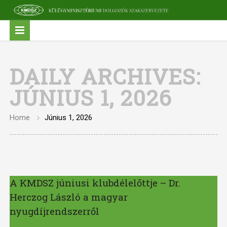
DAILY ARCHIVES:
JÚNIUS 1, 2026
Home
Június 1, 2026
A KMDSZ júniusi klubdélelőttje – Dr.
Herczog László a magyar
nyugdíjrendszerről