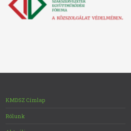
KMDSZ Címlap
Rólunk