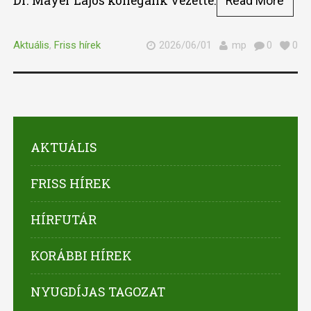
Dr. Mayer Lajos kollégánk vezette.
Read More
Aktuális
,
Friss hírek
2026/06/01
mp
0
0
AKTUÁLIS
FRISS HÍREK
HÍRFUTÁR
KORÁBBI HÍREK
NYUGDÍJAS TAGOZAT