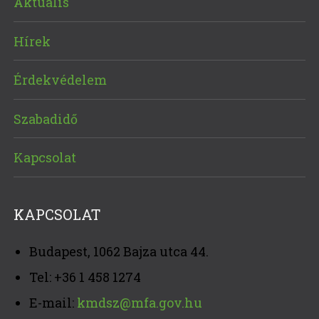
Aktuális
Hírek
Érdekvédelem
Szabadidő
Kapcsolat
KAPCSOLAT
Budapest, 1062 Bajza utca 44.
Tel: +36 1 458 1274
E-mail:
kmdsz@mfa.gov.hu