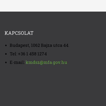
KAPCSOLAT
Budapest, 1062 Bajza utca 44.
Tel: +36 1 458 1274
E-mail:
kmdsz@mfa.gov.hu