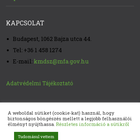
KAPCSOLAT
Budapest, 1062 Bajza utca 44.
Tel: +36 1 458 1274
E-mail:
kmdsz@mfa.gov.hu
Adatvédelmi Tájékoztató
A weboldal sütiket (cookie-kat) használ, hogy
biztonságos böngészés mellett a legjobb felhasználói
élményt nyújthassa.
Részletes információ a sütikről
Tudomásul vettem