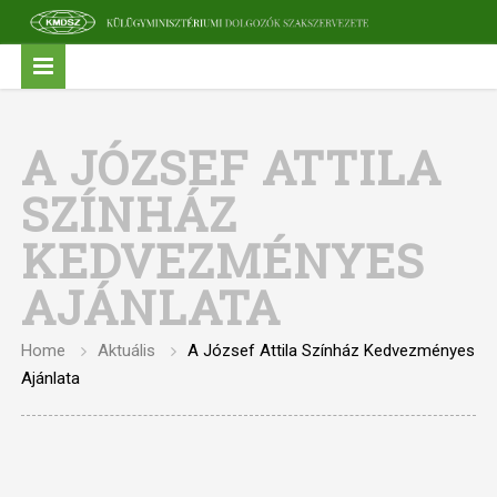
A JÓZSEF ATTILA
SZÍNHÁZ
KEDVEZMÉNYES
AJÁNLATA
Home
Aktuális
A József Attila Színház Kedvezményes
Ajánlata