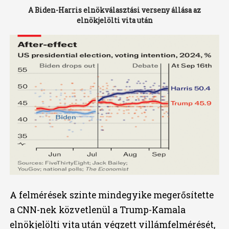
A Biden-Harris elnökválasztási verseny állása az
elnökjelölti vita után
A felmérések szinte mindegyike megerősítette
a CNN-nek közvetlenül a Trump-Kamala
elnökjelölti vita után végzett villámfelmérését,