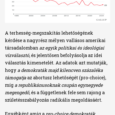
A terhesség-megszakítás lehetőségének
kérdése a nagyrész mélyen vallásos amerikai
társadalomban
az egyik politikai és ideológiai
vízválasztó
, és jelentősen befolyásolja az idei
választás kimenetelét. Az adatok azt mutatják,
hogy
a demokraták majd kilencven százaléka
támogatja
az abortusz lehetőségét (pro-choice),
míg
a republikánusoknak csupán egynegyede
megengedő
, és a függetlenek fele sem rajong a
születésszabályozás radikális megoldásáért.
Egyébként amíg a
pro-choice demokraták