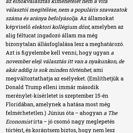
az elnökválasztás kimenetelét nem a vita
választói megítélése, nem a populáris szavazatok
száma és aránya befolyásolja
. Az államokat
képviselő
elektori kollégium dönt
, amelyben az
alig féltucat ingadozó állam ma még
bizonytalan állásfoglalása lesz a meghatározó.
Azt is figyelembe kell venni, hogy ugyan
a
november eleji választás itt van a nyakunkon, de
akár addig is sok minden történhet,
ami
megváltoztathatja az esélyeket
.
(Említhetjük a
Donald Trump elleni immár második
merénylet-kísérletet is szeptember 15-én
Floridában, amelynek a hatása most még
felmérhetetlen.) Június óta – ahogyan
a The
Economist
írta – jó csomó nagy meglepetés
történt, és korántsem biztos, hogy nem lesz