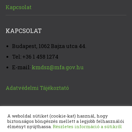
Kapcsolat
KAPCSOLAT
Budapest, 1062 Bajza utca 44.
Tel: +36 1 458 1274
E-mail:
kmdsz@mfa.gov.hu
Adatvédelmi Tájékoztató
A weboldal sütiket (cookie-kat) használ, hogy
biztonságos böngészés mellett a legjobb felhasználói
élményt nyújthassa.
Részletes információ a sütikről