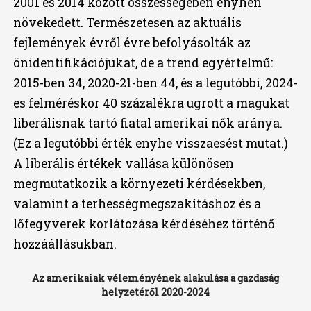
2001 és 2014 között összességében enyhén
növekedett. Természetesen az aktuális
fejlemények évről évre befolyásolták az
önidentifikációjukat, de a trend egyértelmű:
2015-ben 34, 2020-21-ben 44, és a legutóbbi, 2024-
es felméréskor 40 százalékra ugrott a magukat
liberálisnak tartó fiatal amerikai nők aránya.
(Ez a legutóbbi érték enyhe visszaesést mutat.)
A liberális értékek vallása különösen
megmutatkozik a környezeti kérdésekben,
valamint a terhességmegszakításhoz és a
lőfegyverek korlátozása kérdéséhez történő
hozzáállásukban.
Az amerikaiak véleményének alakulása a gazdaság
helyzetéről 2020-2024