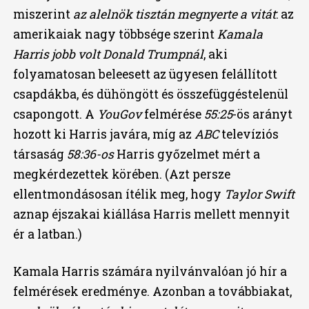
miszerint
az alelnök tisztán megnyerte a vitát
: az
amerikaiak nagy többsége szerint
Kamala
Harris jobb volt Donald Trumpnál
, aki
folyamatosan beleesett az ügyesen felállított
csapdákba, és dühöngött és összefüggéstelenül
csapongott. A
YouGov
felmérése
55:25
-ös arányt
hozott ki Harris javára, míg az
ABC
televíziós
társaság
58:36-os
Harris győzelmet mért a
megkérdezettek körében. (Azt persze
ellentmondásosan ítélik meg, hogy
Taylor Swift
aznap éjszakai kiállása Harris mellett mennyit
ér a latban.)
Kamala Harris számára nyilvánvalóan jó hír a
felmérések eredménye. Azonban a továbbiakat,