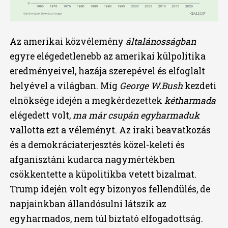
Az amerikai közvélemény
általánosságban
egyre elégedetlenebb az amerikai külpolitika
eredményeivel, hazája szerepével és elfoglalt
helyével a világban. Míg
George W.Bush
kezdeti
elnöksége idején a megkérdezettek
kétharmada
elégedett volt,
ma már csupán egyharmaduk
vallotta ezt a véleményt. Az iraki beavatkozás
és a demokráciaterjesztés közel-keleti és
afganisztáni kudarca nagymértékben
csökkentette a küpolitikba vetett bizalmat.
Trump idején volt egy bizonyos fellendülés, de
napjainkban állandósulni látszik az
egyharmados, nem túl biztató elfogadottság.