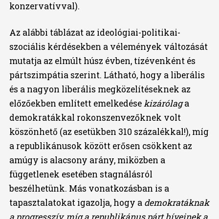
konzervatívval).
Az alábbi táblázat az ideológiai-politikai-
szociális kérdésekben a vélemények változását
mutatja az elmúlt húsz évben, tízévenként és
pártszimpátia szerint. Látható, hogy a liberális
és a nagyon liberális megközelítéseknek az
előzőekben említett emelkedése
kizárólag
a
demokratákkal rokonszenvezőknek volt
köszönhető (az esetükben 310 százalékkal!), míg
a republikánusok között erősen csökkent az
amúgy is alacsony arány, miközben a
függetlenek esetében stagnálásról
beszélhetünk. Más vonatkozásban is a
tapasztalatokat igazolja, hogy a
demokratáknak
a progresszív, míg a republikánus párt híveinek a