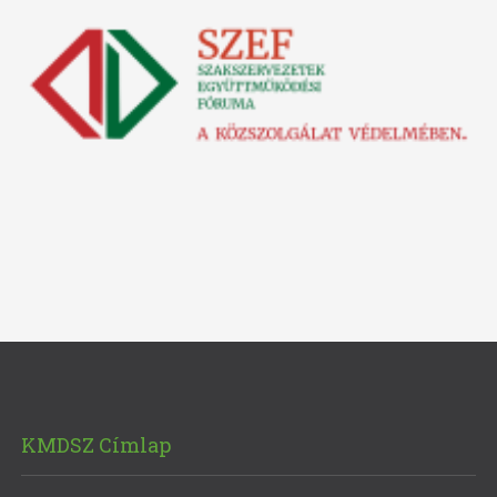
KMDSZ Címlap