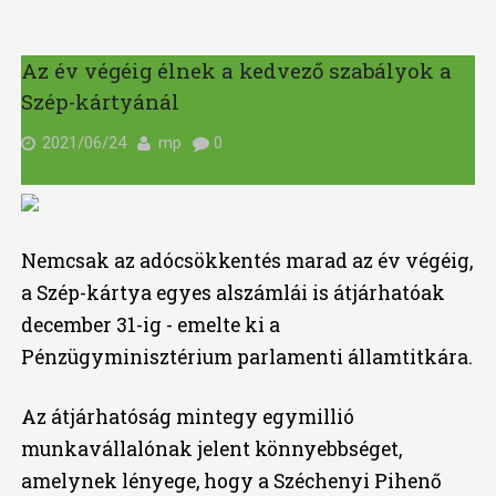
Az év végéig élnek a kedvező szabályok a
Szép-kártyánál
2021/06/24
mp
0
Nemcsak az adócsökkentés marad az év végéig,
a Szép-kártya egyes alszámlái is átjárhatóak
december 31-ig - emelte ki a
Pénzügyminisztérium parlamenti államtitkára.
Az átjárhatóság mintegy egymillió
munkavállalónak jelent könnyebbséget,
amelynek lényege, hogy a Széchenyi Pihenő