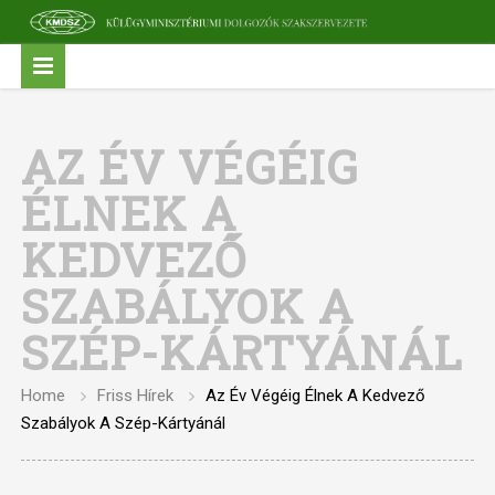
AZ ÉV VÉGÉIG
ÉLNEK A
KEDVEZŐ
SZABÁLYOK A
SZÉP-KÁRTYÁNÁL
Home
Friss Hírek
Az Év Végéig Élnek A Kedvező
Szabályok A Szép-Kártyánál