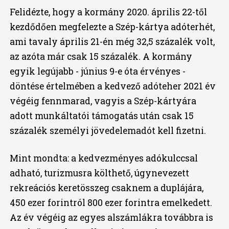
Felidézte, hogy a kormány 2020. április 22-től
kezdődően megfelezte a Szép-kártya adóterhét,
ami tavaly április 21-én még 32,5 százalék volt,
az azóta már csak 15 százalék. A kormány
egyik legújabb - június 9-e óta érvényes -
döntése értelmében a kedvező adóteher 2021 év
végéig fennmarad, vagyis a Szép-kártyára
adott munkáltatói támogatás után csak 15
százalék személyi jövedelemadót kell fizetni.
Mint mondta: a kedvezményes adókulccsal
adható, turizmusra költhető, úgynevezett
rekreációs keretösszeg csaknem a duplájára,
450 ezer forintról 800 ezer forintra emelkedett.
Az év végéig az egyes alszámlákra továbbra is