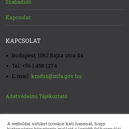
Szabadidő
Kapcsolat
KAPCSOLAT
Budapest, 1062 Bajza utca 44.
Tel: +36 1 458 1274
E-mail:
kmdsz@mfa.gov.hu
Adatvédelmi Tájékoztató
A weboldal sütiket (cookie-kat) használ, hogy
biztonságos böngészés mellett a legjobb felhasználói