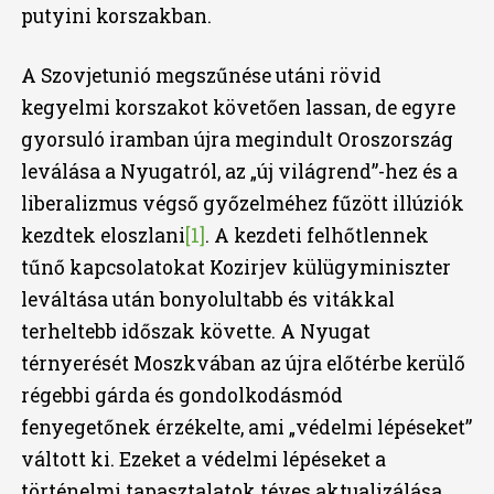
putyini korszakban.
A Szovjetunió megszűnése utáni rövid
kegyelmi korszakot követően lassan, de egyre
gyorsuló iramban újra megindult Oroszország
leválása a Nyugatról, az „új világrend”-hez és a
liberalizmus végső győzelméhez fűzött illúziók
kezdtek eloszlani
[1]
. A kezdeti felhőtlennek
tűnő kapcsolatokat Kozirjev külügyminiszter
leváltása után bonyolultabb és vitákkal
terheltebb időszak követte. A Nyugat
térnyerését Moszkvában az újra előtérbe kerülő
régebbi gárda és gondolkodásmód
fenyegetőnek érzékelte, ami „védelmi lépéseket”
váltott ki. Ezeket a védelmi lépéseket a
történelmi tapasztalatok téves aktualizálása