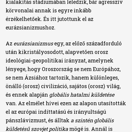
kialakítás stádiumában leledzik, bár agresszív
körvonalai annak is egyre inkább
érzékelhetőek. És itt jutottunk el az
eurázsianizmushoz.
Az
eurázsianizmus
egy, az előző századforduló
után kikristályosodott, alapvetően orosz
ideológiai-geopolitikai irányzat, amelynek
lényege, hogy Oroszország se nem Európához,
se nem Ázsiához tartozik, hanem különleges,
önálló (orosz) civilizáció, sajátos (orosz) világ,
és ennek alapján
globális hatalmi küldetése
van. Az elmélet hívei ezen az alapon utasították
el az európai indíttatású és irányultságú
pánszlávizmust, és álltak
a szintén globális
küldetésű szovjet politika
mögé is. Annál is