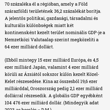
70 százaléka él a régióban, amely a Föld
szárazföldi területének 36,2 százalékát borítja.
A jelentős politikai, gazdasági, társadalmi és
kulturális különbségek miatt két
kontinensként kezelt terület nominális GDP-je a
Nemzetközi Valutaalap szerint megközelíti a
64 ezer milliárd dollárt.
(Ebből mintegy 15 ezer milliárd Európa, és 4,5
ezer milliárd Japán, valamint 4 ezer milliárd
körüli az Ázsiától sokszor külön kezelt Közel-
Kelet részesedése. Kína az összesből 19,6 ezer
milliárddal, Oroszország pedig 2,1 ezer milliárd
dollárral részesedik. A globális GDP egyébként
104 476 ezer milliárd dollár. (Mindegyik adat
2023-as becslés – D.M.)