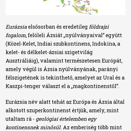
Eurázsia
elsősorban és eredetileg
földrajzi
fogalom
, felöleli Ázsiát „nyúlványaival” együtt
(Közel-Kelet, Indiai szubkontinens, Indokína, a
kelet- és délkelet-ázsiai szigetvilág
Ausztráliáig), valamint természetesen Európát,
amely végül is Ázsia nyúlványának, parányi
félszigetének is tekinthető, amelyet az Ural és a
Kaszpi-tenger választ el a „magkontinenstől”.
Eurázsia név alatt tehát az Európa és Ázsia által
alkotott szuperkontinenst értjük, amely, mint
utaltam rá -
geológiai értelemben egy
kontinensnek minősül
. Az emberiség több mint