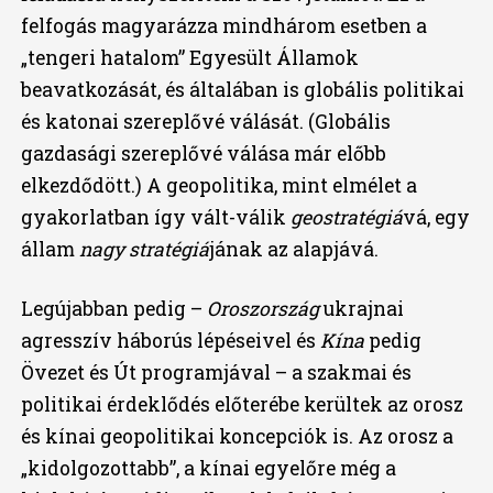
felfogás magyarázza mindhárom esetben a
„tengeri hatalom” Egyesült Államok
beavatkozását, és általában is globális politikai
és katonai szereplővé válását. (Globális
gazdasági szereplővé válása már előbb
elkezdődött.) A geopolitika, mint elmélet a
gyakorlatban így vált-válik
geostratégiá
vá, egy
állam
nagy stratégiá
jának az alapjává.
Legújabban pedig –
Oroszország
ukrajnai
agresszív háborús lépéseivel és
Kína
pedig
Övezet és Út programjával – a szakmai és
politikai érdeklődés előterébe kerültek az orosz
és kínai geopolitikai koncepciók is. Az orosz a
„kidolgozottabb”, a kínai egyelőre még a