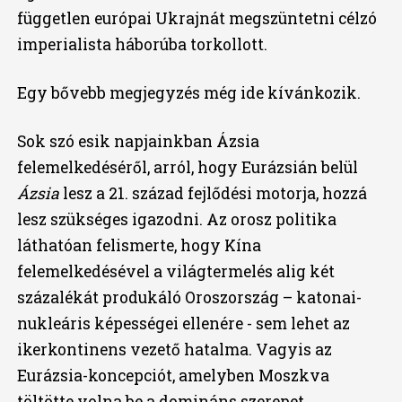
független európai Ukrajnát megszüntetni célzó
imperialista háborúba torkollott.
Egy bővebb megjegyzés még ide kívánkozik.
Sok szó esik napjainkban Ázsia
felemelkedéséről, arról, hogy Eurázsián belül
Ázsia
lesz a 21. század fejlődési motorja, hozzá
lesz szükséges igazodni. Az orosz politika
láthatóan felismerte, hogy Kína
felemelkedésével a világtermelés alig két
százalékát produkáló Oroszország – katonai-
nukleáris képességei ellenére - sem lehet az
ikerkontinens vezető hatalma. Vagyis az
Eurázsia-koncepciót, amelyben Moszkva
töltötte volna be a domináns szerepet,