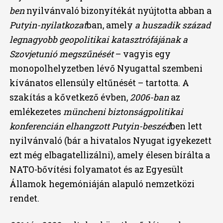
ben
nyilvánvaló bizonyítékát nyújtotta abban a
Putyin-nyilatkozat
ban, amely
a huszadik század
legnagyobb geopolitikai katasztrófájának a
Szovjetunió megszűnését
– vagyis egy
monopolhelyzetben lévő Nyugattal szembeni
kívánatos ellensúly eltűnését – tartotta. A
szakítás a kővetkező évben,
2006-ban
az
emlékezetes
müncheni biztonságpolitikai
konferencián elhangzott Putyin-beszéd
ben lett
nyilvánvaló (bár a hivatalos Nyugat igyekezett
ezt még elbagatellizálni), amely élesen bírálta a
NATO-bővítési folyamatot és az Egyesült
Államok hegemóniáján alapuló nemzetközi
rendet.