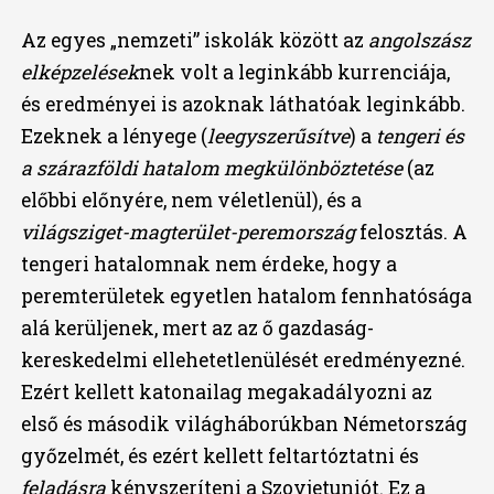
Az egyes „nemzeti” iskolák között az
angolszász
elképzelések
nek volt a leginkább kurrenciája,
és eredményei is azoknak láthatóak leginkább.
Ezeknek a lényege (
leegyszerűsítve
) a
tengeri és
a szárazföldi hatalom megkülönböztetése
(az
előbbi előnyére, nem véletlenül), és a
világsziget-magterület-peremország
felosztás. A
tengeri hatalomnak nem érdeke, hogy a
peremterületek egyetlen hatalom fennhatósága
alá kerüljenek, mert az az ő gazdaság-
kereskedelmi ellehetetlenülését eredményezné.
Ezért kellett katonailag megakadályozni az
első és második világháborúkban Németország
győzelmét, és ezért kellett feltartóztatni és
feladásra
kényszeríteni a Szovjetuniót. Ez a