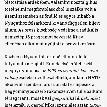
biztosítása érdekében, valamint nosztalgikus
történelmi megfontolásokból is szálka volt a
Kreml szemében az önálló es egyre inkább a
Nyugathoz felzárkózni kívánó független kijevi
állam. Az orosz kisebbség védelme a radikális
nemzetépítő programot bevezető Kijev
ellenében alkalmat nyújtott a beavatkozásra.
Közben a Nyugattól történő elhatárolódás
folyamata is zajlott. Ennek első erőteljesebb
megnyilvánulása az
1999-es szerbiai-koszovói
válság
esetében volt észlelhető, amikor a NATO
akcióval szembeni orosz bírálat és lépések a
hagyományos szerb rokonszenven túl a balkáni
térség iránti moszkvai
geopolitik
ai é
rdeklődés
t
is jelezték. A geopolitikai szemlélet aztán
2005-