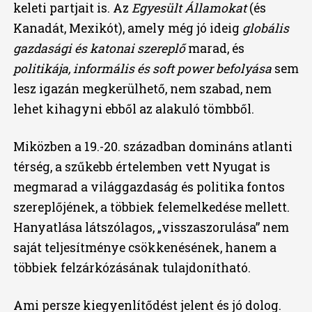
keleti partjait is. Az
Egyesült Államokat
(és
Kanadát, Mexikót), amely még jó ideig
globális
gazdasági és katonai szereplő
marad, és
politikája, informális és soft power befolyása
sem
lesz igazán megkerülhető, nem szabad, nem
lehet kihagyni ebből az alakuló tömbből.
Miközben a 19.-20. században domináns atlanti
térség, a szűkebb értelemben vett Nyugat is
megmarad a világgazdaság és politika fontos
szereplőjének, a többiek felemelkedése mellett.
Hanyatlása látszólagos, „visszaszorulása” nem
saját teljesítménye csökkenésének, hanem a
többiek felzárkózásának tulajdonítható.
Ami persze kiegyenlítődést jelent és jó dolog.