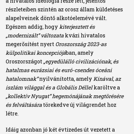
a hivatalos ideológia része lett, jelentős
részleteiben szintén az orosz állam küldetéses
alapelveinek döntő alkotóelemévé vált.
Egészen addig, hogy
kiterjesztett és
„modernizált” változata
kvázi hivatalos
megerősítést nyert
Oroszország 2023-as
külpolitikai koncepciójá
ban, amely
Oroszországot „
egyedülálló civilizációnak, és
hatalmas
eurázsiai és euró-csendes óceáni
hatalomnak”
nyilvánította, amely
Kínával, az
iszlám világgal és a Globális Déllel
karöltve a
„kollektív Nyugat” hegemónájának megtörésére
és felváltására
törekedve új világrendet hoz
létre.
Idáig azonban jó két évtizedes út vezetett a