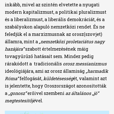
inkább, mivel az szintén elvetette a nyugati
modern kapitalizmust, a politikai pluralizmust
és a liberalizmust, a liberális demokráciát, és a
szabályokon alapuló nemzetközi rendet. És ne
feledjük el a marxizmusnak az orosz(szovjet)
államra, mint a
„nemzetközi proletariátus nagy
hazájára”
szabott értelmezésének máig
tovagyűrűző hatásait sem. Mindez pedig
rárakódott a tradicionális
orosz messianizmus
ideológiájára, ami az orosz államiság
„harmadik
Róma”
felfogását,
küldetésesség
ét, valamint azt
is jelentette, hogy Oroszországot azonosították
a
„gonosz”
erőivel szembeni
az általános „jó”
megtestesítőjé
vel.