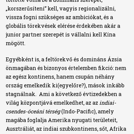
„korszerűsíteni” kell, vagyis regionalizálni,
vissza fogni szükséges az ambíciókat, és a
globális törekvések elérése érdekében akár a
junior partner szerepét is vállalni kell Kína
mögött.
Egyébként is, a feltörekvő és domináns Ázsia
önmagában és bizonyos értelemben fikció: nem
az egész kontinens, hanem csupán néhány
ország emelkedik ki(egyelőre?), mások inkább
stagnálnak. Ami a következő évtizedekben a
világ központjává emelkedhet, az az
indiai-
csendes-óceáni térség
(Indo-Pacific), amely
magába foglalja Amerika nyugati területeit,
Ausztráliát, az indiai szubkontinens, sőt, Afrika