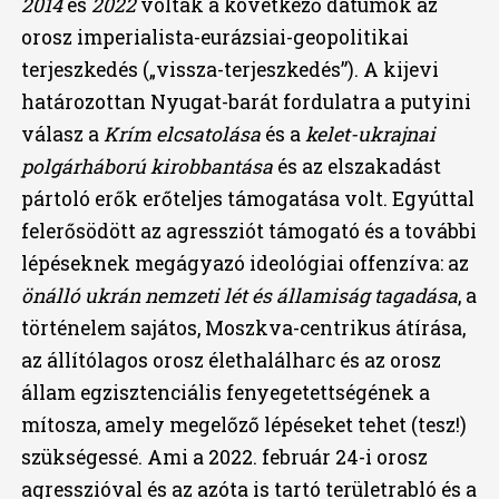
2014
és
2022
voltak a következő dátumok az
orosz imperialista-eurázsiai-geopolitikai
terjeszkedés („vissza-terjeszkedés”). A kijevi
határozottan Nyugat-barát fordulatra a putyini
válasz a
Krím elcsatolása
és a
kelet-ukrajnai
polgárháború kirobbantása
és az elszakadást
pártoló erők erőteljes támogatása volt. Egyúttal
felerősödött az agressziót támogató és a további
lépéseknek megágyazó ideológiai offenzíva: az
önálló ukrán nemzeti lét és államiság tagadása
, a
történelem sajátos, Moszkva-centrikus átírása,
az állítólagos orosz élethalálharc és az orosz
állam egzisztenciális fenyegetettségének a
mítosza, amely megelőző lépéseket tehet (tesz!)
szükségessé. Ami a 2022. február 24-i orosz
agresszióval és az azóta is tartó területrabló és a