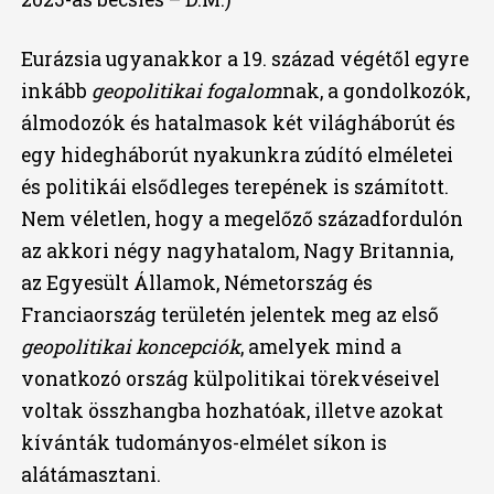
Eurázsia ugyanakkor a 19. század végétől egyre
inkább
geopolitikai fogalom
nak, a gondolkozók,
álmodozók és hatalmasok két világháborút és
egy hidegháborút nyakunkra zúdító elméletei
és politikái elsődleges terepének is számított.
Nem véletlen, hogy a megelőző századfordulón
az akkori négy nagyhatalom, Nagy Britannia,
az Egyesült Államok, Németország és
Franciaország területén jelentek meg az első
geopolitikai koncepciók
, amelyek mind a
vonatkozó ország külpolitikai törekvéseivel
voltak összhangba hozhatóak, illetve azokat
kívánták tudományos-elmélet síkon is
alátámasztani.