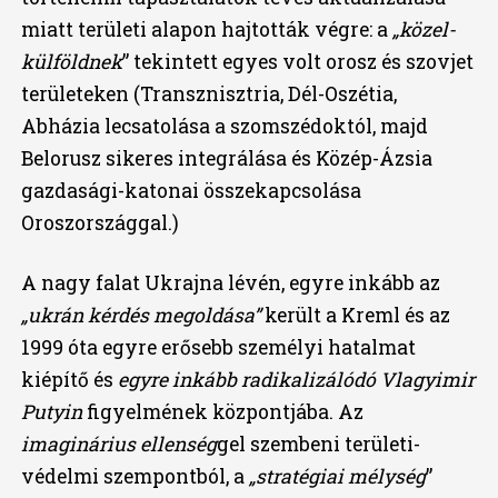
miatt területi alapon hajtották végre: a
„közel-
külföldnek
” tekintett egyes volt orosz és szovjet
területeken (Transznisztria, Dél-Oszétia,
Abházia lecsatolása a szomszédoktól, majd
Belorusz sikeres integrálása és Közép-Ázsia
gazdasági-katonai összekapcsolása
Oroszországgal.)
A nagy falat Ukrajna lévén, egyre inkább az
„ukrán kérdés megoldása”
került a Kreml és az
1999 óta egyre erősebb személyi hatalmat
kiépítő és
egyre inkább radikalizálódó Vlagyimir
Putyin
figyelmének központjába. Az
imaginárius ellenség
gel szembeni területi-
védelmi szempontból, a
„stratégiai mélység
”