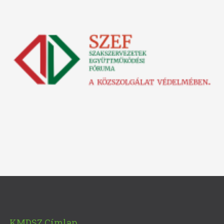
KMDSZ Címlap