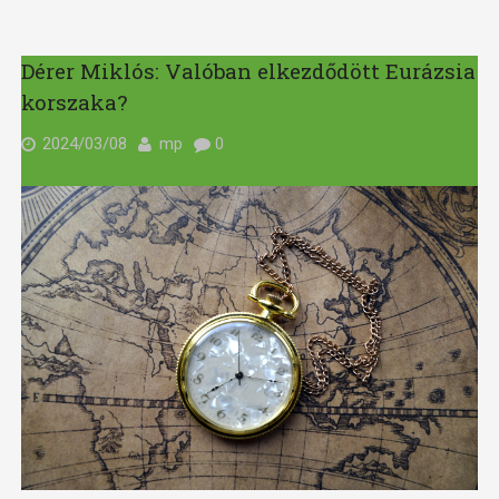
Dérer Miklós: Valóban elkezdődött Eurázsia
korszaka?
2024/03/08
mp
0