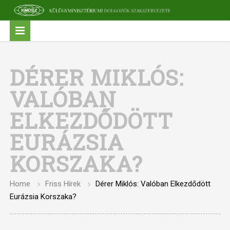
DÉRER MIKLÓS:
VALÓBAN
ELKEZDŐDÖTT
EURÁZSIA
KORSZAKA?
Home
Friss Hírek
Dérer Miklós: Valóban Elkezdődött
Eurázsia Korszaka?