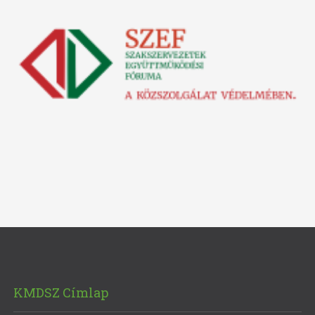
KMDSZ Címlap