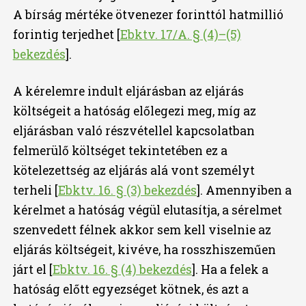
A bírság mértéke ötvenezer forinttól hatmillió
forintig terjedhet [
Ebktv. 17/A. § (4)–(5)
bekezdés
].
A kérelemre indult eljárásban az eljárás
költségeit a hatóság előlegezi meg, míg az
eljárásban való részvétellel kapcsolatban
felmerülő költséget tekintetében ez a
kötelezettség az eljárás alá vont személyt
terheli [
Ebktv. 16. § (3) bekezdés
]. Amennyiben a
kérelmet a hatóság végül elutasítja, a sérelmet
szenvedett félnek akkor sem kell viselnie az
eljárás költségeit, kivéve, ha rosszhiszeműen
járt el [
Ebktv. 16. § (4) bekezdés
]. Ha a felek a
hatóság előtt egyezséget kötnek, és azt a