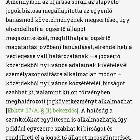
Amennyiben az eljárása során az alapvető
jogok biztosa megállapította az egyenlő
bánásmód követelményének megsértését, úgy
elrendelheti a jogsértő állapot
megszüntetését, megtilthatja a jogsértő
magatartás jövőbeni tanúsítását, elrendelheti a
véglegessé vált határozatának – a jogsértő
közérdekből nyilvános adatainak kivételével
személyazonosításra alkalmatlan módon –
közérdekből nyilvános közzétételét, bírságot
szabhat ki, valamint külön törvényben
meghatározott jogkövetkezményt alkalmazhat
[
Ebktv. 17/A. § (1) bekezdés
]. A hatóság a
szankciókat együttesen is alkalmazhatja, így
például egyszerre szabhat ki bírságot és
rendelheti el a jogsértő állapot megszüntetését.