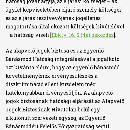
hatóság jóváhagyja, az eljárási költséget – az
ügyfél képviseletében eljáró személy költségei
és az eljárás résztvevőjének jogellenes
magatartása által okozott költségek kivételével
– a hatóság viseli [
Ebktv. 16. § (4a) bekezdés
].
Az alapvető jogok biztosa és az Egyenlő
Bánásmód Hatóság integrálásával a jogalkotó
azt kívánta elérni, hogy az egyenlő bánásmód
követelményének érvényesülése és a
diszkrimináció elleni küzdelem még
hatékonyabban érvényesüljön. Az alapvető
jogok biztosának hatósági eljárását az Alapvető
Jogok Biztosának Hivatalán belül egy
elkülönült szervezeti egység, az Egyenlő
Bánásmódért Felelős Főigazgatóság segíti.