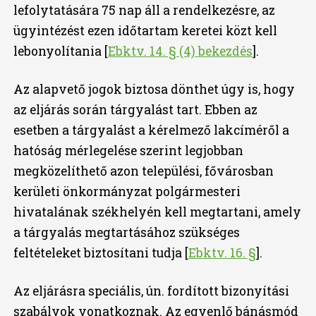
lefolytatására 75 nap áll a rendelkezésre, az
ügyintézést ezen időtartam keretei közt kell
lebonyolítania [
Ebktv. 14. § (4) bekezdés
].
Az alapvető jogok biztosa dönthet úgy is, hogy
az eljárás során tárgyalást tart. Ebben az
esetben a tárgyalást a kérelmező lakcíméről a
hatóság mérlegelése szerint legjobban
megközelíthető azon települési, fővárosban
kerületi önkormányzat polgármesteri
hivatalának székhelyén kell megtartani, amely
a tárgyalás megtartásához szükséges
feltételeket biztosítani tudja [
Ebktv. 16. §
].
Az eljárásra speciális, ún. fordított bizonyítási
szabályok vonatkoznak. Az egyenlő bánásmód