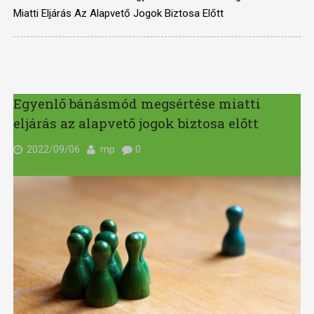
Miatti Eljárás Az Alapvető Jogok Biztosa Előtt
Egyenlő bánásmód megsértése miatti
eljárás az alapvető jogok biztosa előtt
2022/09/06
mp
0