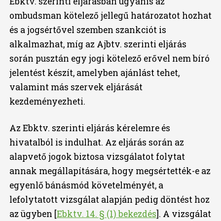
Ebktv. szerinti eljárásban ugyanis az
ombudsman kötelező jellegű határozatot hozhat
és a jogsértővel szemben szankciót is
alkalmazhat, míg az Ajbtv. szerinti eljárás
során pusztán egy jogi kötelező erővel nem bíró
jelentést készít, amelyben ajánlást tehet,
valamint más szervek eljárását
kezdeményezheti.
Az Ebktv. szerinti eljárás kérelemre és
hivatalból is indulhat. Az eljárás során az
alapvető jogok biztosa vizsgálatot folytat
annak megállapítására, hogy megsértették-e az
egyenlő bánásmód követelményét, a
lefolytatott vizsgálat alapján pedig döntést hoz
az ügyben [
Ebktv. 14. § (1) bekezdés
]. A vizsgálat