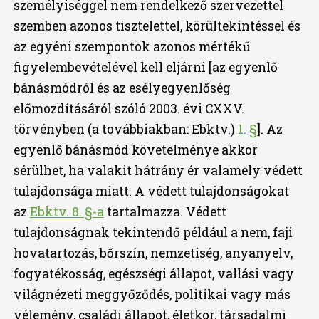
személyiséggel nem rendelkező szervezettel
szemben azonos tisztelettel, körültekintéssel és
az egyéni szempontok azonos mértékű
figyelembevételével kell eljárni [az egyenlő
bánásmódról és az esélyegyenlőség
előmozdításáról szóló 2003. évi CXXV.
törvényben (a továbbiakban: Ebktv.)
1. §
]. Az
egyenlő bánásmód követelménye akkor
sérülhet, ha valakit hátrány ér valamely védett
tulajdonsága miatt. A védett tulajdonságokat
az
Ebktv. 8. §-a
tartalmazza. Védett
tulajdonságnak tekintendő például a nem, faji
hovatartozás, bőrszín, nemzetiség, anyanyelv,
fogyatékosság, egészségi állapot, vallási vagy
világnézeti meggyőződés, politikai vagy más
vélemény, családi állapot, életkor, társadalmi