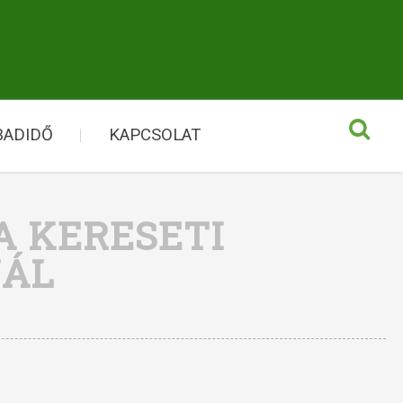
BADIDŐ
KAPCSOLAT
A KERESETI
NÁL