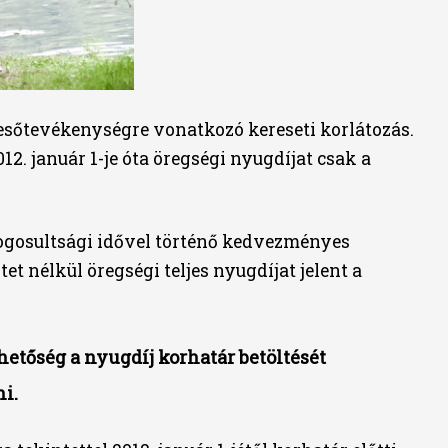
eresőtevékenységre vonatkozó kereseti korlátozás.
012. január 1-je óta öregségi nyugdíjat csak a
jogosultsági idővel történő kedvezményes
et nélkül öregségi teljes nyugdíjat jelent a
ehetőség a nyugdíj korhatár betöltését
i.