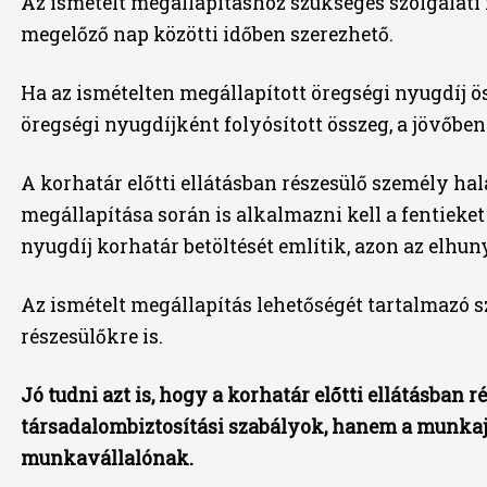
Az ismételt megállapításhoz szükséges szolgálati i
megelőző nap közötti időben szerezhető.
Ha az ismételten megállapított öregségi nyugdíj ö
öregségi nyugdíjként folyósított összeg, a jövőben 
A korhatár előtti ellátásban részesülő személy ha
megállapítása során is alkalmazni kell a fentieket
nyugdíj korhatár betöltését említik, azon az elhuny
Az ismételt megállapítás lehetőségét tartalmazó 
részesülőkre is.
Jó tudni azt is, hogy a korhatár előtti ellátásban
társadalombiztosítási szabályok, hanem a munkaj
munkavállalónak.