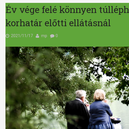
Év vége felé könnyen túlléphe
korhatár előtti ellátásnál
2021/11/17
mp
0