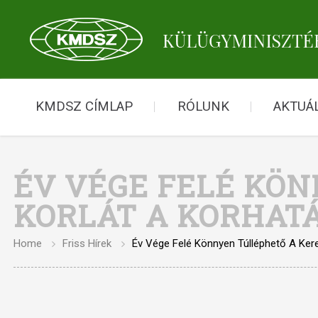
KMDSZ CÍMLAP
RÓLUNK
AKTUÁL
ÉV VÉGE FELÉ KÖ
KORLÁT A KORHATÁ
Home
Friss Hírek
Év Vége Felé Könnyen Túlléphető A Kerese