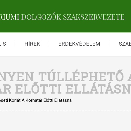
IS
HÍREK
ÉRDEKVÉDELEM
SZA
NNYEN TÚLLÉPHETŐ 
R ELŐTTI ELLÁTÁS
ti Korlát A Korhatár Előtti Ellátásnál