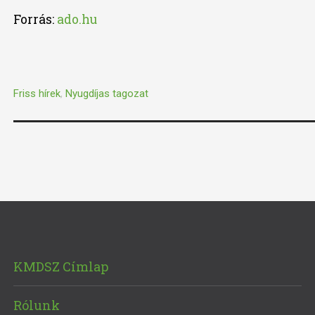
Forrás:
ado.hu
Friss hírek
,
Nyugdíjas tagozat
KMDSZ Címlap
Rólunk