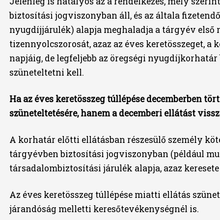
Jelenleg is hatályos az a rendelkezés, mely szerint
biztosítási jogviszonyban áll, és az általa fizetend
nyugdíjjárulék) alapja meghaladja a tárgyév els
tizennyolcszorosát, azaz az éves keretösszeget, a 
napjáig, de legfeljebb az öregségi nyugdíjkorhatár b
szüneteltetni kell.
Ha az éves keretösszeg túllépése decemberben tört
szüneteltetésére, hanem a decemberi ellátást vissza
A korhatár előtti ellátásban részesülő személy köte
tárgyévben biztosítási jogviszonyban (például mun
társadalombiztosítási járulék alapja, azaz kereset
Az éves keretösszeg túllépése miatti ellátás szünet
járandóság melletti keresőtevékenységnél is.