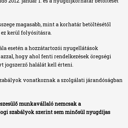
dő 2012. január 1. és a nyugdíjkorhatár betöltését
sszege magasabb, mint a korhatár betöltésétől
ez kerül folyósításra.
lála esetén a hozzátartozói nyugellátások
 azzal, hogy ahol fenti rendelkezések öregségi
t jogszerző halálát kell érteni.
szabályok vonatkoznak a szolgálati járandóságban
 részesülő munkavállaló nemcsak a
ogi szabályok szerint sem minősül nyugdíjas