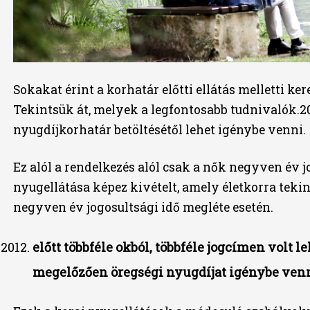
Sokakat érint a korhatár előtti ellátás melletti k
Tekintsük át, melyek a legfontosabb tudnivalók.
2
nyugdíjkorhatár betöltésétől lehet igénybe venni.
Ez alól a rendelkezés alól csak a nők negyven év 
nyugellátása képez kivételt, amely életkorra tekint
negyven év jogosultsági idő megléte esetén.
előtt többféle okból, többféle jogcímen volt l
megelőzően öregségi nyugdíjat igénybe venn