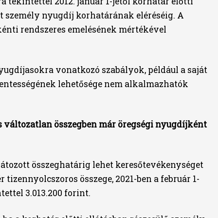
tekintettel 2012. január 1-jétől korhatár előtti
ett személy nyugdíj korhatárának eléréséig. A
nkénti rendszeres emelésének mértékével
nyugdíjasokra vonatkozó szabályok, például a saját
kmentességének lehetősége nem alkalmazhatók
ás változatlan összegben már öregségi nyugdíjként
rlátozott összeghatárig lehet keresőtevékenységet
 tizennyolcszoros összege, 2021-ben a február 1-
ettel 3.013.200 forint.