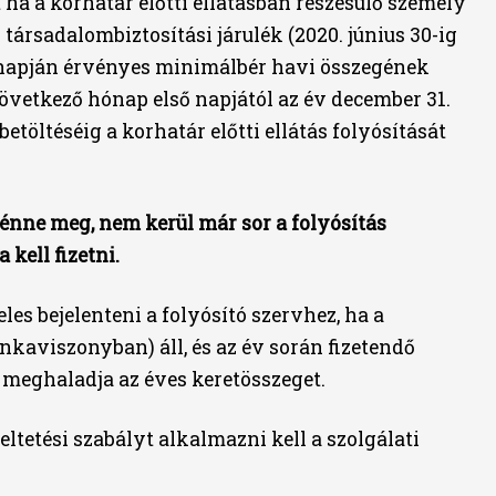
 ha a korhatár előtti ellátásban részesülő személy
ő társadalombiztosítási járulék (2020. június 30-ig
ő napján érvényes minimálbér havi összegének
következő hónap első napjától az év december 31.
etöltéséig a korhatár előtti ellátás folyósítását
énne meg, nem kerül már sor a folyósítás
 kell fizetni.
les bejelenteni a folyósító szervhez, ha a
kaviszonyban) áll, és az év során fizetendő
e meghaladja az éves keretösszeget.
eltetési szabályt alkalmazni kell a szolgálati