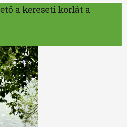
tő a kereseti korlát a