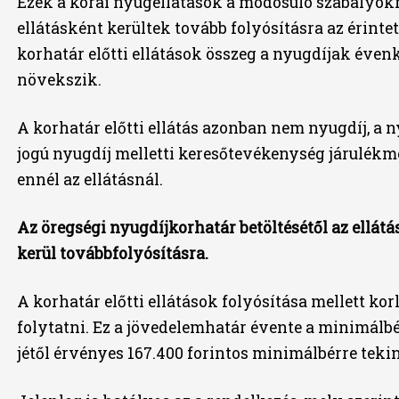
Ezek a korai nyugellátások a módosuló szabályokra 
ellátásként kerültek tovább folyósításra az érint
korhatár előtti ellátások összeg a nyugdíjak éve
növekszik.
A korhatár előtti ellátás azonban nem nyugdíj, a 
jogú nyugdíj melletti keresőtevékenység járulé
ennél az ellátásnál.
Az öregségi nyugdíjkorhatár betöltésétől az ellát
kerül továbbfolyósításra.
A korhatár előtti ellátások folyósítása mellett ko
folytatni. Ez a jövedelemhatár évente a minimálbér
jétől érvényes 167.400 forintos minimálbérre tekint