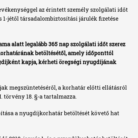
tevékenységgel az érintett személy szolgálati időt
s 1-jétől társadalombiztosítási járulék fizetése
ama alatt legalább 365 nap szolgálati időt szerez
korhatárának betöltésétől, amely időponttól
gdíjként kapja, kérheti öregségi nyugdíjának
jak megszüntetéséről, a korhatár előtti ellátásról
I. törvény 18. §-a tartalmazza.
ítása a nyugdíjkorhatár betöltését követő hat