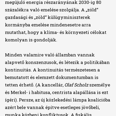
megújuló energia részarányának 2030-ig 80
százalékra való emelése szolgálja. A „zöld”
gazdasági és „zöld” külügyminiszterek
kormányba emelése mindenesetre arra
mutathat, hogy a klíma- és környezeti célokat
komolyan is gondolják.
Minden valamire való államban vannak
alapvető konszenzusok, és létezik a politikában
kontinuitás. A kontinuitás természetesen a
bemutatott és elemzett dokumentumban is
tetten érhető. (A kancellár,
Olaf Scholz
személye
és Merkel- i habitusa, centrista alapállása is ezt
ígéri). Persze, az új közlekedési lámpa koalícióba
azért bele vannak építve esetleges jövőbeli,
munka közbeni konfliktusok. A fiskális