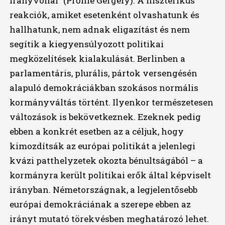
irányvonal” (Prőhle Gergely). A hisztérikus
reakciók, amiket esetenként olvashatunk és
hallhatunk, nem adnak eligazítást és nem
segítik a kiegyensúlyozott politikai
megközelítések kialakulását. Berlinben a
parlamentáris, plurális, pártok versengésén
alapuló demokráciákban szokásos normális
kormányváltás történt. Ilyenkor természetesen
változások is bekövetkeznek. Ezeknek pedig
ebben a konkrét esetben az a céljuk, hogy
kimozdítsák az európai politikát a jelenlegi
kvázi patthelyzetek okozta bénultságából – a
kormányra került politikai erők által képviselt
irányban. Németországnak, a legjelentősebb
európai demokráciának a szerepe ebben az
irányt mutató törekvésben meghatározó lehet.