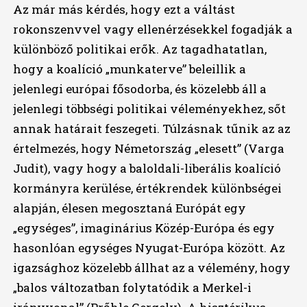
Az már más kérdés, hogy ezt a váltást
rokonszenvvel vagy ellenérzésekkel fogadják a
különböző politikai erők. Az tagadhatatlan,
hogy a koalíció „munkaterve” beleillik a
jelenlegi európai fősodorba, és közelebb áll a
jelenlegi többségi politikai véleményekhez, sőt
annak határait feszegeti. Túlzásnak tűnik az az
értelmezés, hogy Németország „elesett” (Varga
Judit), vagy hogy a baloldali-liberális koalíció
kormányra kerülése, értékrendek különbségei
alapján, élesen megosztaná Európát egy
„egységes”, imaginárius Közép-Európa és egy
hasonlóan egységes Nyugat-Európa között. Az
igazsághoz közelebb állhat az a vélemény, hogy
„balos változatban folytatódik a Merkel-i