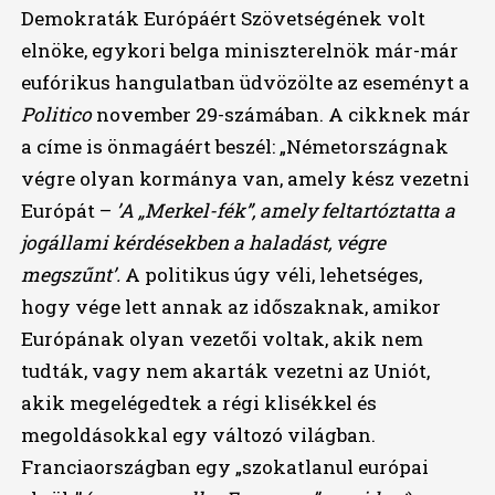
Demokraták Európáért Szövetségének volt
elnöke, egykori belga miniszterelnök már-már
eufórikus hangulatban üdvözölte az eseményt a
Politico
november 29-számában. A cikknek már
a címe is önmagáért beszél: „Németországnak
végre olyan kormánya van, amely kész vezetni
Európát –
’A „Merkel-fék”, amely feltartóztatta a
jogállami kérdésekben a haladást, végre
megszűnt’.
A politikus úgy véli, lehetséges,
hogy vége lett annak az időszaknak, amikor
Európának olyan vezetői voltak, akik nem
tudták, vagy nem akarták vezetni az Uniót,
akik megelégedtek a régi klisékkel és
megoldásokkal egy változó világban.
Franciaországban egy „szokatlanul európai