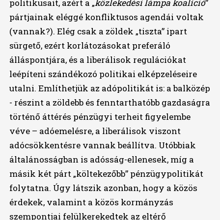
politikusait, azért a „
közlekedési lámpa koalíció
”
pártjainak eléggé konfliktusos agendái voltak
(vannak?). Elég csak a zöldek „tiszta” ipart
sürgető, ezért korlátozásokat preferáló
álláspontjára, és a liberálisok regulációkat
leépíteni szándékozó politikai elképzeléseire
utalni. Említhetjük az adópolitikát is: a balközép
- részint a zöldebb és fenntarthatóbb gazdaságra
történő áttérés pénzügyi terheit figyelembe
véve – adóemelésre, a liberálisok viszont
adócsökkentésre vannak beállítva. Utóbbiak
általánosságban is adósság-ellenesek, míg a
másik két párt „költekezőbb” pénzügypolitikát
folytatna. Úgy látszik azonban, hogy a közös
érdekek, valamint a közös kormányzás
szempontjai felülkerekedtek az eltérő