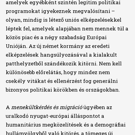
amelyek egyébként szintén legitim politikai
programokat igyekeznek megvalósítani –
olyan, mindig is létező uniós elképzelésekkel
léptek fel, amelyek alapjában nem mennek túl a
közös piac és a négy szabadság Európai
Unióján. Az új német kormány az eredeti
elképzelések hangsúlyozásával a kialakult
patthelyzetből szándékozik kitörni. Nem kell
különösebb előrelátás, hogy mindez nem
csekély vitákat és ellenérzést fog generálni
bizonyos politikai körökben és országokban.
A
menekültkérdés és migráció
ügyében az
uralkodó nyugat-európai álláspontot a
humanitárius megközelítések és a demográfiai
hullámvölgyből való kitörés, a tömeges új