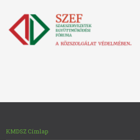
KMDSZ Címlap