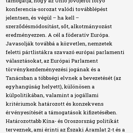
támogatja, hogy az Unió jövőjéről folyó
konferencia-sorozat valódi továbblépést
jelentsen, és végül – ha kell –
szerződésmódosítást, sőt, alkotmányozást
eredményezzen. A cél a föderatív Európa.
Javasolják továbbá a közvetlen, nemzetek
feletti pártlistákra szavazó európai parlamenti
választásokat, az Európai Parlament
törvénykezdeményezési jogának és a
Tanácsban a többségi elvnek a bevezetését (az
egyhangúság helyett), különösen a
külpolitikában, valamint a jogállami
kritériumok határozott és konzekvens
érvényesítését a támogatások kifizetésében.
Határozottabb Kína- és Oroszország politikát
terveznek, ami érinti az Északi Áramlat 2-t és a