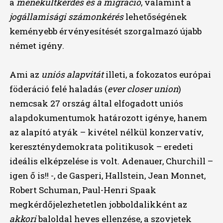
a
menekültkérdés és a migráció
, valamint a
jogállamisági számonkérés
lehetőségének
keményebb érvényesítését szorgalmazó újabb
német igény.
Ami az
uniós alapvitát
illeti, a fokozatos európai
föderáció felé haladás (
ever closer union
)
nemcsak 27 ország által elfogadott uniós
alapdokumentumok határozott igénye, hanem
az alapító atyák – kivétel nélkül konzervatív,
kereszténydemokrata politikusok – eredeti
ideális elképzelése is volt. Adenauer, Churchill –
igen ő is!! -, de Gasperi, Hallstein, Jean Monnet,
Robert Schuman, Paul-Henri Spaak
megkérdőjelezhetetlen jobboldalikként az
akkori
baloldal heves ellenzése, a szovjetek