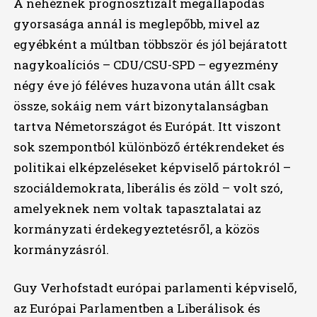
A nehéznek prognosztizált megállapodás
gyorsasága annál is meglepőbb, mivel az
egyébként a múltban többször és jól bejáratott
nagykoalíciós – CDU/CSU-SPD – egyezmény
négy éve jó féléves huzavona után állt csak
össze, sokáig nem várt bizonytalanságban
tartva Németországot és Európát. Itt viszont
sok szempontból különböző értékrendeket és
politikai elképzeléseket képviselő pártokról –
szociáldemokrata, liberális és zöld – volt szó,
amelyeknek nem voltak tapasztalatai az
kormányzati érdekegyeztetésről, a közös
kormányzásról.
Guy Verhofstadt európai parlamenti képviselő,
az Európai Parlamentben a Liberálisok és