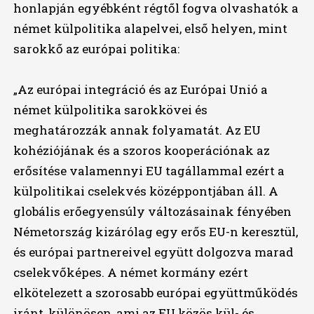
honlapján egyébként régtől fogva olvashatók a
német külpolitika alapelvei, első helyen, mint
sarokkő az európai politika:
„Az európai integráció és az Európai Unió a
német külpolitika sarokkövei és
meghatározzák annak folyamatát. Az EU
kohéziójának és a szoros kooperációnak az
erősítése valamennyi EU tagállammal ezért a
külpolitikai cselekvés középpontjában áll. A
globális erőegyensúly változásainak fényében
Németország kizárólag egy erős EU-n keresztül,
és európai partnereivel együtt dolgozva marad
cselekvőképes. A német kormány ezért
elkötelezett a szorosabb európai együttműködés
iránt, különösen, ami az EU közös kül- és