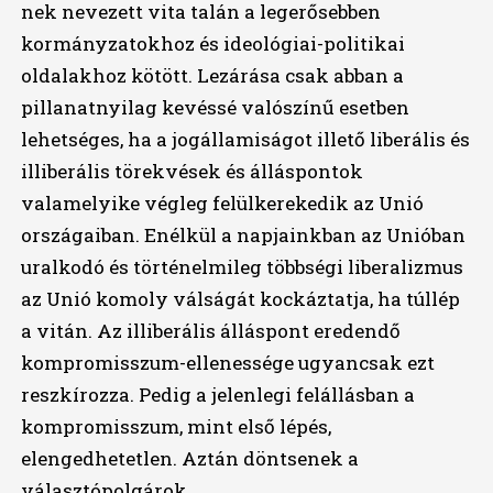
nek nevezett vita talán a legerősebben
kormányzatokhoz és ideológiai-politikai
oldalakhoz kötött. Lezárása csak abban a
pillanatnyilag kevéssé valószínű esetben
lehetséges, ha a jogállamiságot illető liberális és
illiberális törekvések és álláspontok
valamelyike végleg felülkerekedik az Unió
országaiban. Enélkül a napjainkban az Unióban
uralkodó és történelmileg többségi liberalizmus
az Unió komoly válságát kockáztatja, ha túllép
a vitán. Az illiberális álláspont eredendő
kompromisszum-ellenessége ugyancsak ezt
reszkírozza. Pedig a jelenlegi felállásban a
kompromisszum, mint első lépés,
elengedhetetlen. Aztán döntsenek a
választópolgárok.