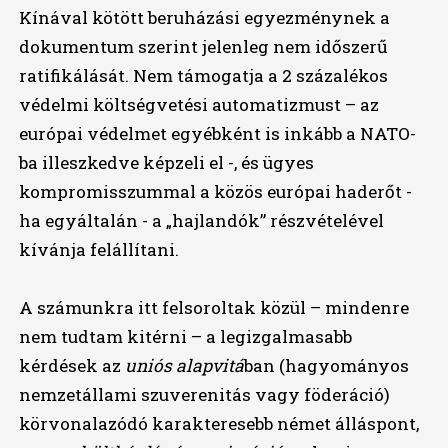
Kínával kötött beruházási egyezménynek a
dokumentum szerint jelenleg nem időszerű
ratifikálását. Nem támogatja a 2 százalékos
védelmi költségvetési automatizmust – az
európai védelmet egyébként is inkább a NATO-
ba illeszkedve képzeli el -, és ügyes
kompromisszummal a közös európai haderőt -
ha egyáltalán - a „hajlandók” részvételével
kívánja felállítani.
A számunkra itt felsoroltak közül – mindenre
nem tudtam kitérni – a legizgalmasabb
kérdések az
uniós alapvitá
ban (hagyományos
nemzetállami szuverenitás vagy föderáció)
körvonalazódó karakteresebb német álláspont,