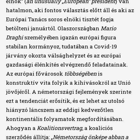
elnök” (
an unusually „European” president
) van
hatalmon, aki fontos választás előtt áll és aki az
Európai Tanács soros elnöki tisztét fogja
betölteni januártól. Olaszországban
Mario
Draghi
személyében igazán európai figura
stabilan kormányoz, tudatában a Covid-19
járvány okozta válsághelyzet és az európai
gazdasági élénkítés elvégzendő feladatainak.
Az európai fővárosok
többségében
is
konstruktív vita folyik a kihívásokról az Unió
jövőjéről. A németországi fejlemények szerinte
ezt a tendenciát erősítik, és ez lehet az utolsó
hiányzó láncszem az eddigi kedvezőtlen
kontinentális folyamatok megfordításában.
Ahogyan a
Koalitionsvertrag
, a koalíciós
szerződés állítja: „
Németország önképe abban a