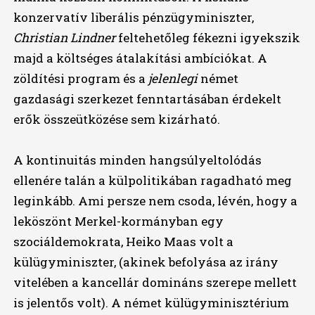
konzervatív liberális pénzügyminiszter,
Christian Lindner
feltehetőleg fékezni igyekszik
majd a költséges átalakítási ambíciókat. A
zöldítési program és a
jelenlegi
német
gazdasági szerkezet fenntartásában érdekelt
erők összeütközése sem kizárható.
A kontinuitás minden hangsúlyeltolódás
ellenére talán a külpolitikában ragadható meg
leginkább. Ami persze nem csoda, lévén, hogy a
leköszönt Merkel-kormányban egy
szociáldemokrata, Heiko Maas volt a
külügyminiszter, (akinek befolyása az irány
vitelében a kancellár domináns szerepe mellett
is jelentős volt). A német külügyminisztérium