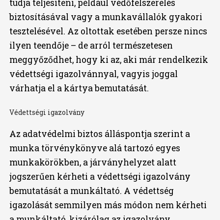
tudja teljesíteni, például védőfelszerelés
biztosításával vagy a munkavállalók gyakori
tesztelésével. Az oltottak esetében persze nincs
ilyen teendője – de arról természetesen
meggyőződhet, hogy ki az, aki már rendelkezik
védettségi igazolvánnyal, vagyis joggal
várhatja el a kártya bemutatását.
Védettségi igazolvány
Az adatvédelmi biztos álláspontja szerint a
munka törvénykönyve alá tartozó egyes
munkakörökben, a járványhelyzet alatt
jogszerűen kérheti a védettségi igazolvány
bemutatását a munkáltató. A védettség
igazolását semmilyen más módon nem kérheti
a munkáltató, kizárólag az igazolvány