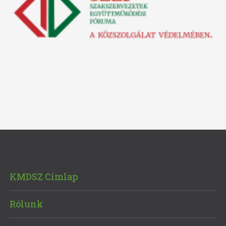
KMDSZ Címlap
Rólunk