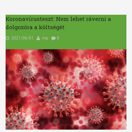
Koronavírusteszt: Nem lehet ráverni a
dolgozóra a költségét
2021/06/01
mp
0