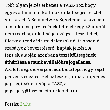
Több olyan jelzés érkezett a TASZ-hoz, hogy
egyes állami munkáltatók önköltséges tesztet
várnak el. A Semmelweis Egyetemen a jövőben
a munka megkezdésének feltétele egy 48 óránál
nem régebbi, önköltségen végzett teszt lehet,
illetve a rendvédelmi dolgozóknál is hasonló
szabályok bevezetéséről kaptak jelzést. A
fentiek alapján azonban
a teszt költségének
áthárítása a munkavállalókra jogellenes.
Akitől mégis elvárja a munkáltatója, hogy saját
pénzén végeztesse el az tesztet, annak ingyenes
jogi segítséget nyújt a TASZ, a
jogsegely@tasz.hu címre lehet írni.
Forrás:
24.hu