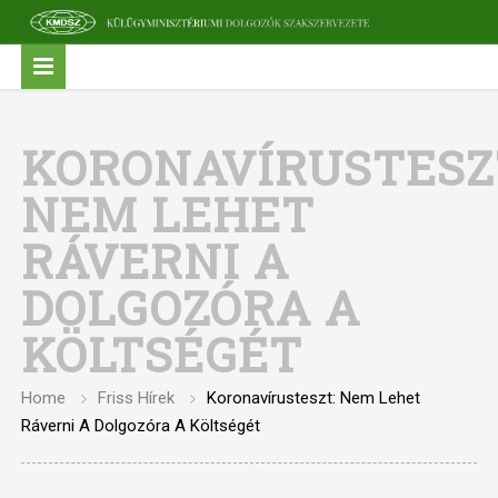
KORONAVÍRUSTESZ
NEM LEHET
RÁVERNI A
DOLGOZÓRA A
KÖLTSÉGÉT
Home
Friss Hírek
Koronavírusteszt: Nem Lehet
Ráverni A Dolgozóra A Költségét