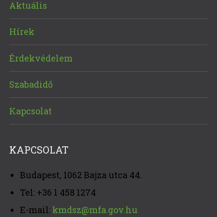
Aktuális
Hírek
Érdekvédelem
Szabadidő
Kapcsolat
KAPCSOLAT
Budapest, 1062 Bajza utca 44.
Tel: +36 1 458 1274
E-mail:
kmdsz@mfa.gov.hu