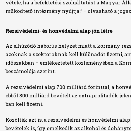
vétele, ha a befektetési szolgáltatást a Magyar Á
működtető intézmény nyújtja.” – olvasható a jogs
Rezsivédelmi- és honvédelmi alap jön létre
Az elhúzódó háborús helyzet miatt a kormány rezs
azoknak a szektoroknak kell különadót fizetni, ame
időszakban – emlékeztetett közleményében a Korm
beszámolója szerint.
A rezsivédelmi alap 700 milliárd forinttal, a honvéd
ebből 800 milliárd bevételt az extraprofitadók jele
ban kell fizetni.
Közölték azt is, a rezsivédelmi és honvédelmi ala
bevételek is, így emelkedik az alkohol és dohányt