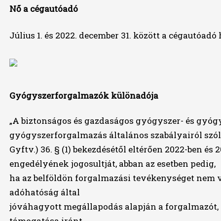
Nő a cégautóadó
Július 1. és 2022. december 31. között a cégautóadó 
Gyógyszerforgalmazók különadója
„A biztonságos és gazdaságos gyógyszer- és gyógy
gyógyszerforgalmazás általános szabályairól szóló
Gyftv.) 36. § (1) bekezdésétől eltérően 2022-ben é
engedélyének jogosultját, abban az esetben pedig,
ha az belföldön forgalmazási tevékenységet nem vé
adóhatóság által
jóváhagyott megállapodás alapján a forgalmazót, 
támogatása iránt