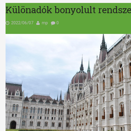
Különadók bonyolult rendsze
2022/06/07
mp
0