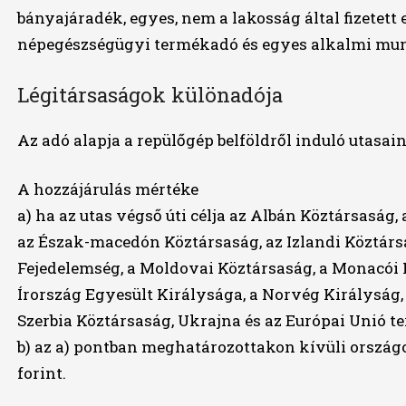
bányajáradék, egyes, nem a lakosság által fizetett
népegészségügyi termékadó és egyes alkalmi mun
Légitársaságok különadója
Az adó alapja a repülőgép belföldről induló utasai
A hozzájárulás mértéke
a) ha az utas végső úti célja az Albán Köztársaság
az Észak-macedón Köztársaság, az Izlandi Köztársa
Fejedelemség, a
Moldovai Köztársaság, a Monacói 
Írország Egyesült Királysága, a
Norvég Királyság,
Szerbia Köztársaság, Ukrajna és az Európai Unió te
b) az a) pontban meghatározottakon kívüli országo
forint.