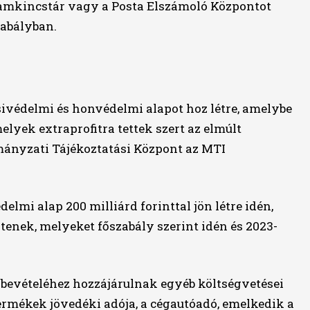
llamkincstár vagy a Posta Elszámoló Központot
zabályban.
ivédelmi és honvédelmi alapot hoz létre, amelybe
lyek extraprofitra tettek szert az elmúlt
ányzati Tájékoztatási Központ az MTI
elmi alap 200 milliárd forinttal jön létre idén,
ntenek, melyeket főszabály szerint idén és 2023-
p bevételéhez hozzájárulnak egyéb költségvetései
ermékek jövedéki adója, a cégautóadó, emelkedik a