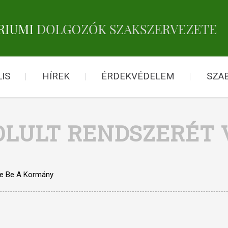
IS
HÍREK
ÉRDEKVÉDELEM
SZA
LULT RENDSZERÉT V
te Be A Kormány