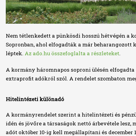
Nem tétlenkedett a pünkösdi hosszú hétvégén a k
Sopronban, ahol elfogadták a már beharangozott 
léptek.
Az ado.hu összefoglalta a részleteket
.
A kormány háromnapos soproni ülésén elfogadta
extraprofit adókról szól. A rendelet szombaton me
Hitelintézeti különadó
A kormányrendelet szerint a hitelintézeti és pén
idén és jövőre a társaságok nettó árbevétele lesz, m
adót október 10-ig kell megállapítani és december 