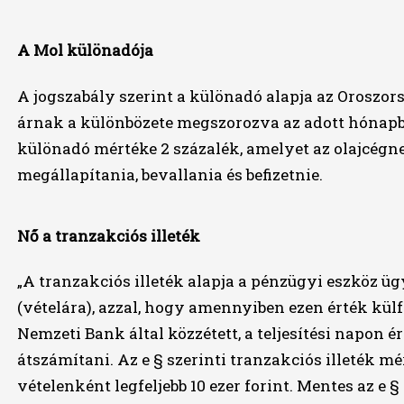
A Mol különadója
A jogszabály szerint a különadó alapja az Oroszors
árnak a különbözete megszorozva az adott hónapb
különadó mértéke 2 százalék, amelyet az olajcégn
megállapítania, bevallania és befizetnie.
Nő a tranzakciós illeték
„A tranzakciós illeték alapja a pénzügyi eszköz ü
(vételára), azzal, hogy amennyiben ezen érték kü
Nemzeti Bank által közzétett, a teljesítési napon 
átszámítani. Az e § szerinti tranzakciós illeték mé
vételenként legfeljebb 10 ezer forint. Mentes az e §