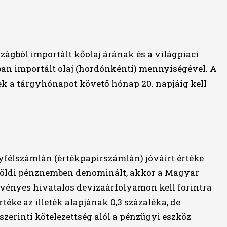
zágból importált kőolaj árának és a világpiaci
an importált olaj (hordónkénti) mennyiségével. A
ek a tárgyhónapot követő hónap 20. napjáig kell
gyfélszámlán (értékpapírszámlán) jóváírt értéke
lföldi pénznemben denominált, akkor a Magyar
érvényes hivatalos devizaárfolyamon kell forintra
rtéke az illeték alapjának 0,3 százaléka, de
 szerinti kötelezettség alól a pénzügyi eszköz