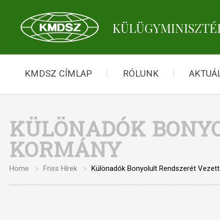
KMDSZ CÍMLAP
RÓLUNK
AKTUÁL
KÜLÖNADÓK BONYO
KORMÁNY
Home
Friss Hírek
Különadók Bonyolult Rendszerét Vezet