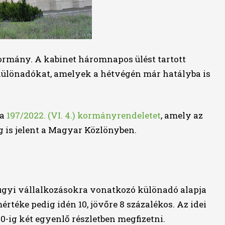
ormány. A kabinet háromnapos ülést tartott
különadókat, amelyek a hétvégén már hatályba is
 a
197/2022. (VI. 4.) kormányrendeletet
, amely az
g is jelent a Magyar Közlönyben.
zügyi vállalkozásokra vonatkozó különadó alapja
értéke pedig idén 10, jövőre 8 százalékos. Az idei
10-ig két egyenlő részletben megfizetni.