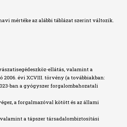
havi mértéke az alábbi táblázat szerint változik.
ászatisegédeszköz-ellátás, valamint a
 2006. évi XCVIII. törvény (a továbbiakban:
s 2023-ban a gyógyszer forgalombahozatali
gez, a forgalmazóval kötött és az állami
valamint a tápszer társadalombiztosítási