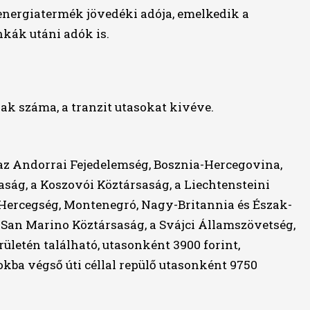
 energiatermék jövedéki adója, emelkedik a
kák utáni adók is.
nak száma, a tranzit utasokat kivéve.
, az Andorrai Fejedelemség, Bosznia-Hercegovina,
ság, a Koszovói Köztársaság, a Liechtensteini
Hercegség, Montenegró, Nagy-Britannia és Észak-
 San Marino Köztársaság, a Svájci Államszövetség,
rületén található, utasonként 3900 forint,
kba végső úti céllal repülő utasonként 9750