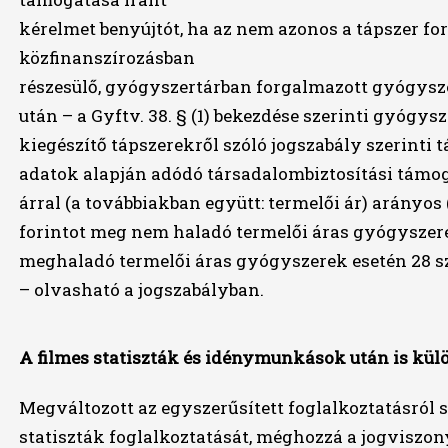
kérelmet benyújtót, ha az nem azonos a tápszer f
közfinanszírozásban
részesülő, gyógyszertárban forgalmazott gyógysze
után – a Gyftv. 38. § (1) bekezdése szerinti gyógysz
kiegészítő tápszerekről szóló jogszabály szerinti
adatok alapján adódó társadalombiztosítási támog
árral (a továbbiakban együtt: termelői ár) arányos (
forintot meg nem haladó termelői áras gyógyszerek
meghaladó termelői áras gyógyszerek esetén 28 szá
– olvasható a jogszabályban.
A filmes statiszták és idénymunkások után is kül
Megváltozott az egyszerűsített foglalkoztatásról s
statiszták foglalkoztatását, méghozzá a jogvisz