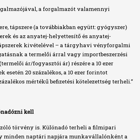
orgalmazójával, a forgalmazót valamennyi
re, tápszere (a továbbiakban együtt: gyógyszer)
erek és az anyatej-helyettesítő és anyatej-
 tápszerek kivételével – a tárgyhavi vényforgalmi
atásnak a termelői árral vagy importbeszerzési
termelői ár/fogyasztói ár) részére a 10 ezer
 esetén 20 százalékos, a 10 ezer forintot
zalékos mértékű befizetési kötelezettség terheli.”
önadózni kell
zóló törvény is. Különadó terheli a filmipari
ony minden naptári napjára munkavállalónként a