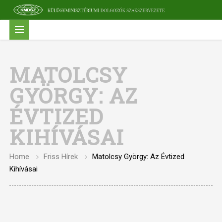
MATOLCSY
GYÖRGY: AZ
ÉVTIZED
KIHÍVÁSAI
Home
Friss Hírek
Matolcsy György: Az Évtized
Kihívásai