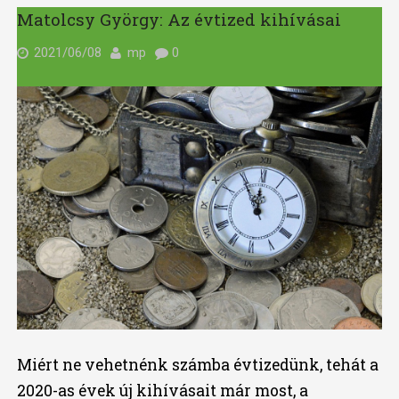
Matolcsy György: Az évtized kihívásai
2021/06/08
mp
0
Miért ne vehetnénk számba évtizedünk, tehát a
2020-as évek új kihívásait már most, a