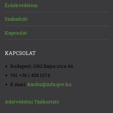
Érdekvédelem
Szabadidő
Kapcsolat
KAPCSOLAT
Budapest, 1062 Bajza utca 44.
Tel: +36 1 458 1274
E-mail:
kmdsz@mfa.gov.hu
Adatvédelmi Tájékoztató