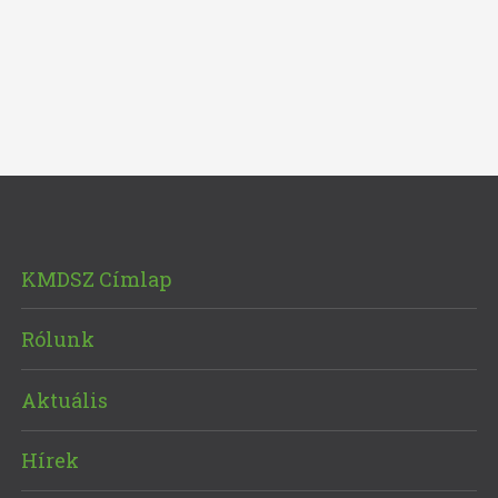
KMDSZ Címlap
Rólunk
Aktuális
Hírek