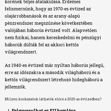
körének teljes átalakulása. Érdemes
felismernünk, hogy az 1970-es évtized az
olajárrobbanások és az arany-alapú
pénzrendszer megszűnése következtében
valójában háborús évtized volt. Alapvetően
nem fizikai, hanem kereskedelmi és pénzügyi
háborúk dúlták fel az akkori kettős
világrendszert.
Az 1940-es évtized már nyíltan háborús jellegű,
erre az időszakra a második világháború és a
kettős világrendszert létrehozó hidegháború a
jellemzők.
Milyen kockázatok láthatók előre a 2020-as évtizedben?
Felgyorsulhat az EU bomlása