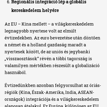
Regionális integráció lép a globális
kereskedelem helyére
Az EU – Kína mellett – a világkereskedelem
legnagyobb nyertese volt az elmúlt
évtizedekben. Az euro bevezetése után döntően
a német és a holland gazdaság maradt a
nyertesek között, de az uniós és jegybanki
„visszaosztások” révén a többi tagország is
valamilyen mértékben részesült a globalizáció
hasznából.
Évtizedünkben azonban felgyorsulhat az óriás-
régiók (Kína, Észak-Amerika, India, ASEAN-
országok) integrációja és a világkereskedelem
alaposan átalakul. Ez Európa, különösen az EU