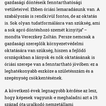
gazdasági döntéseik fenntarthatósági
vetületeivel. Ebben óriási lemaradásunk van. A
szabályozás is rendkívül fontos, de az oktatás
is. Sok olyan tudatformálásra van szükség, ami
a sok apró döntéshozó szemét kinyitja” –
mondta Vereczkey Zoltán. Persze nemcsak a
gazdasági szereplők környezetvédelmi
oktatására van szükség, hiszen a fejlődő
országokban a lányok és nők oktatásának is
óriási szerepe van a fenntartható jövőben: ez a
leghatékonyabb eszköze a születésszám és a
szegénység csökkentésének.
A következő évek legnagyobb kérdése az lesz,
hogy képesek vagyunk-e meghaladni azt a 19.
század óta uralkodó nemzetállami