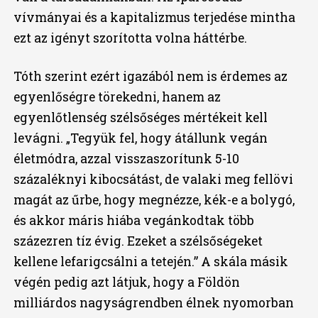
vívmányai és a kapitalizmus terjedése mintha
ezt az igényt szorította volna háttérbe.
Tóth szerint ezért igazából nem is érdemes az
egyenlőségre törekedni, hanem az
egyenlőtlenség szélsőséges mértékeit kell
levágni. „Tegyük fel, hogy átállunk vegán
életmódra, azzal visszaszorítunk 5-10
százaléknyi kibocsátást, de valaki meg fellövi
magát az űrbe, hogy megnézze, kék-e a bolygó,
és akkor máris hiába vegánkodtak több
százezren tíz évig. Ezeket a szélsőségeket
kellene lefarigcsálni a tetején.” A skála másik
végén pedig azt látjuk, hogy a Földön
milliárdos nagyságrendben élnek nyomorban