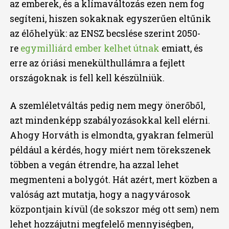
az emberek, és a klímaváltozás ezen nem fog
segíteni, hiszen sokaknak egyszerűen eltűnik
az élőhelyük: az ENSZ becslése szerint 2050-
re
egymilliárd ember kelhet útnak
emiatt, és
erre az óriási menekülthullámra a fejlett
országoknak is fell kell készülniük.
A szemléletváltás pedig nem megy önerőből,
azt mindenképp szabályozásokkal kell elérni.
Ahogy Horváth is elmondta, gyakran felmerül
például a kérdés, hogy miért nem törekszenek
többen a vegán étrendre, ha azzal lehet
megmenteni a bolygót. Hát azért, mert közben a
valóság azt mutatja, hogy a nagyvárosok
központjain kívül (de sokszor még ott sem) nem
lehet hozzájutni megfelelő mennyiségben,