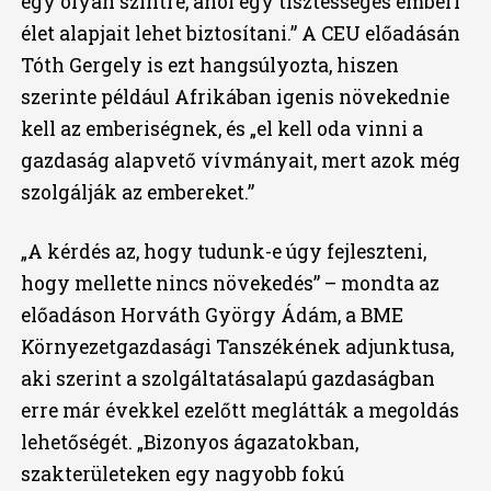
egy olyan szintre, ahol egy tisztességes emberi
élet alapjait lehet biztosítani.” A CEU előadásán
Tóth Gergely is ezt hangsúlyozta, hiszen
szerinte például Afrikában igenis növekednie
kell az emberiségnek, és „el kell oda vinni a
gazdaság alapvető vívmányait, mert azok még
szolgálják az embereket.”
„A kérdés az, hogy tudunk-e úgy fejleszteni,
hogy mellette nincs növekedés” – mondta az
előadáson Horváth György Ádám, a BME
Környezetgazdasági Tanszékének adjunktusa,
aki szerint a szolgáltatásalapú gazdaságban
erre már évekkel ezelőtt meglátták a megoldás
lehetőségét. „Bizonyos ágazatokban,
szakterületeken egy nagyobb fokú