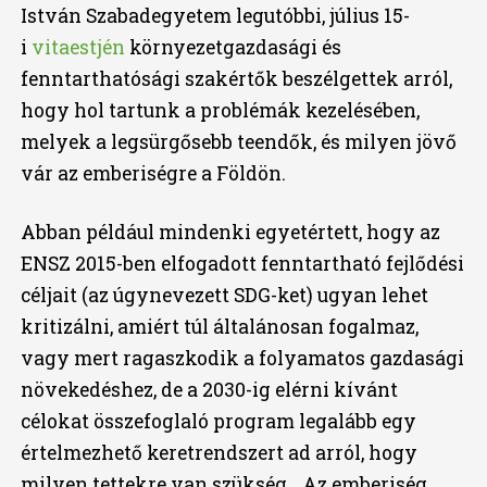
István Szabadegyetem legutóbbi, július 15-
i
vitaestjén
környezetgazdasági és
fenntarthatósági szakértők beszélgettek arról,
hogy hol tartunk a problémák kezelésében,
melyek a legsürgősebb teendők, és milyen jövő
vár az emberiségre a Földön.
Abban például mindenki egyetértett, hogy az
ENSZ 2015-ben elfogadott fenntartható fejlődési
céljait (az úgynevezett SDG-ket) ugyan lehet
kritizálni, amiért túl általánosan fogalmaz,
vagy mert ragaszkodik a folyamatos gazdasági
növekedéshez, de a 2030-ig elérni kívánt
célokat összefoglaló program legalább egy
értelmezhető keretrendszert ad arról, hogy
milyen tettekre van szükség. „Az emberiség