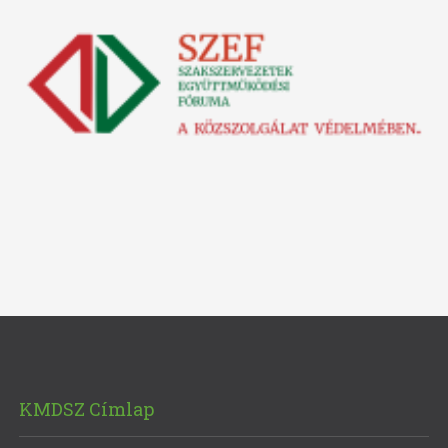
KMDSZ Címlap