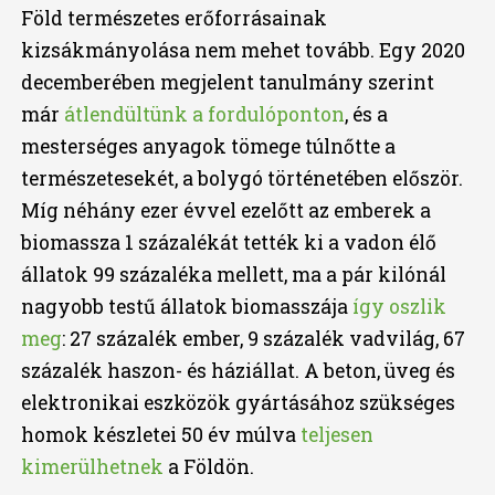
Föld természetes erőforrásainak
kizsákmányolása nem mehet tovább. Egy 2020
decemberében megjelent tanulmány szerint
már
átlendültünk a fordulóponton
, és a
mesterséges anyagok tömege túlnőtte a
természetesekét, a bolygó történetében először.
Míg néhány ezer évvel ezelőtt az emberek a
biomassza 1 százalékát tették ki a vadon élő
állatok 99 százaléka mellett, ma a pár kilónál
nagyobb testű állatok biomasszája
így oszlik
meg
: 27 százalék ember, 9 százalék vadvilág, 67
százalék haszon- és háziállat. A beton, üveg és
elektronikai eszközök gyártásához szükséges
homok készletei 50 év múlva
teljesen
kimerülhetnek
a Földön.