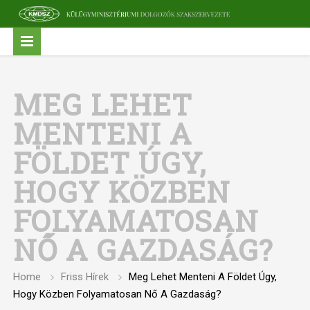
MEG LEHET
MENTENI A
FÖLDET ÚGY,
HOGY KÖZBEN
FOLYAMATOSAN
NŐ A GAZDASÁG?
Home
Friss Hírek
Meg Lehet Menteni A Földet Úgy,
Hogy Közben Folyamatosan Nő A Gazdaság?