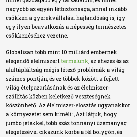
minél gazdagabb egy társadalom, és minél
nagyobb az egyén létbiztonsága, annál inkább
csökken a gyerekvállalási hajlandóság is, így
egy ilyen beavatkozás a népesség természetes
csökkenéséhez vezetne.
Globálisan több mint 10 milliárd embernek
elegendő élelmiszert
termelünk
, az éhezés és az
alultápláltság mégis létező problémák a világ
számos pontján, és ez többek között a fejlett
világ ételpazarlásának és az élelmiszer-
szállítás közben keletkező veszteségnek
köszönhető. Az élelmiszer-elosztás ugyanakkor
a környezetet sem kíméli: „Azt látjuk, hogy
jumbo jetekkel, több száz tonnányi üzemanyag
elégetésével cikázunk körbe a fél bolygón, és