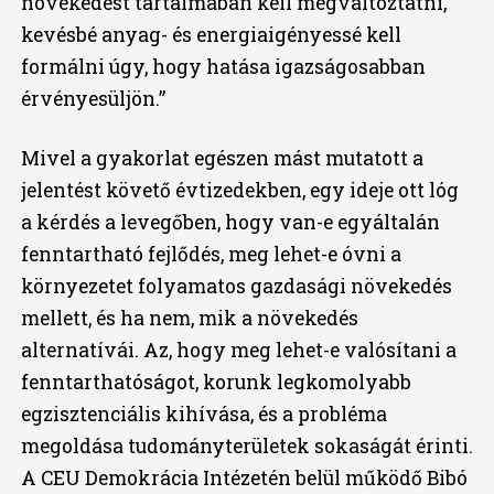
növekedést tartalmában kell megváltoztatni,
kevésbé anyag- és energiaigényessé kell
formálni úgy, hogy hatása igazságosabban
érvényesüljön.”
Mivel a gyakorlat egészen mást mutatott a
jelentést követő évtizedekben, egy ideje ott lóg
a kérdés a levegőben, hogy van-e egyáltalán
fenntartható fejlődés, meg lehet-e óvni a
környezetet folyamatos gazdasági növekedés
mellett, és ha nem, mik a növekedés
alternatívái. Az, hogy meg lehet-e valósítani a
fenntarthatóságot, korunk legkomolyabb
egzisztenciális kihívása, és a probléma
megoldása tudományterületek sokaságát érinti.
A CEU Demokrácia Intézetén belül működő Bibó