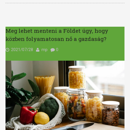
Meg lehet menteni a Földet úgy, hogy
közben folyamatosan nő a gazdaság?
2021/07/28
mp
0