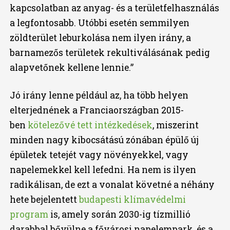
kapcsolatban az anyag- és a területfelhasználás
a legfontosabb. Utóbbi esetén semmilyen
zöldterület leburkolása nem ilyen irány, a
barnamezős területek rekultiválásának pedig
alapvetőnek kellene lennie.”
Jó irány lenne például az, ha több helyen
elterjednének a Franciaországban 2015-
ben
kötelezővé tett intézkedések
, miszerint
minden nagy kibocsátású zónában épülő új
épületek tetejét vagy növényekkel, vagy
napelemekkel kell lefedni. Ha nem is ilyen
radikálisan, de ezt a vonalat követné a néhány
hete bejelentett
budapesti klímavédelmi
program
is, amely során 2030-ig tízmillió
darabbal bővülne a fővárosi napelempark, és a