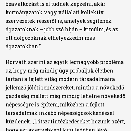
beavatkozást is el tudnék képzelni, akár
kormányzatok vagy vállalati kollektív
szervezetek részéről is, amelyek segítenek
ágazatoknak – jobb szó híján – kimúlni, és az
ott dolgozóknak elhelyezkedni más
ágazatokban.”
Horváth szerint az egyik legnagyobb probléma
az, hogy még mindig úgy próbáljuk életben
tartani a fejlett világ modern társadalmaira
jellemző jóléti rendszereket, mintha a növekedő
gazdaság mellett még mindig lehetne növekedő
népességre is építeni, miközben a fejlett
társadalmak inkább népességcsökkenéssel
küzdenek. „Látszatintézkedéseket hozunk azért,
hogy ezt az egyébként kifulladóban lévő