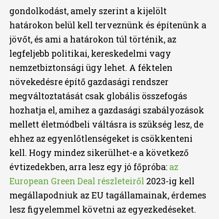
gondolkodást, amely szerint a kijelölt
határokon belül kell terveznünk és építenünk a
jövőt, és ami a határokon túl történik, az
legfeljebb politikai, kereskedelmi vagy
nemzetbiztonsági ügy lehet. A féktelen
növekedésre építő gazdasági rendszer
megváltoztatását csak globális összefogás
hozhatja el, amihez a gazdasági szabályozások
mellett életmódbeli váltásra is szükség lesz, de
ehhez az egyenlőtlenségeket is csökkenteni
kell. Hogy mindez sikerülhet-e a következő
évtizedekben, arra lesz egy jó főpróba:
az
European Green Deal részleteiről
2023-ig kell
megállapodniuk az EU tagállamainak, érdemes
lesz figyelemmel követni az egyezkedéseket.