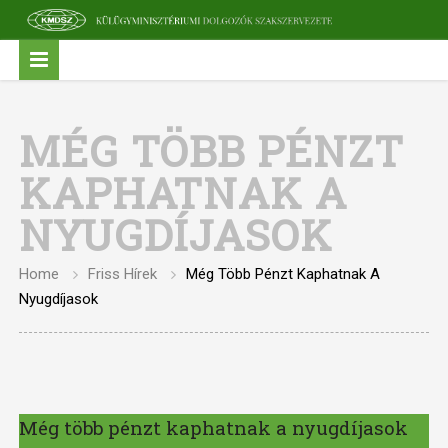
MÉG TÖBB PÉNZT
KAPHATNAK A
NYUGDÍJASOK
Home
Friss Hírek
Még Több Pénzt Kaphatnak A
Nyugdíjasok
Még több pénzt kaphatnak a nyugdíjasok