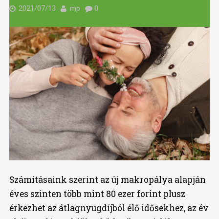
2021/07/13
mp
0
Számításaink szerint az új makropálya alapján
éves szinten több mint 80 ezer forint plusz
érkezhet az átlagnyugdíjból élő idősekhez, az év