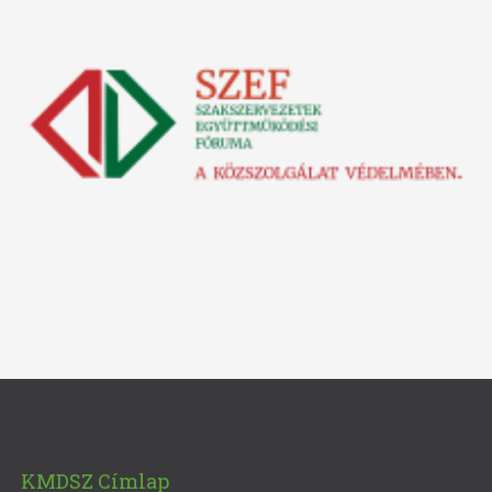
KMDSZ Címlap