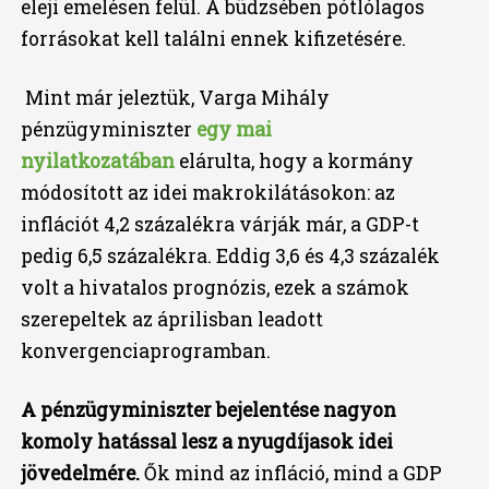
eleji emelésen felül. A büdzsében pótlólagos
forrásokat kell találni ennek kifizetésére.
Mint már jeleztük, Varga Mihály
pénzügyminiszter
egy mai
nyilatkozatában
elárulta, hogy a kormány
módosított az idei makrokilátásokon: az
inflációt 4,2 százalékra várják már, a GDP-t
pedig 6,5 százalékra. Eddig 3,6 és 4,3 százalék
volt a hivatalos prognózis, ezek a számok
szerepeltek az áprilisban leadott
konvergenciaprogramban.
A pénzügyminiszter bejelentése nagyon
komoly hatással lesz a nyugdíjasok idei
jövedelmére.
Ők mind az infláció, mind a GDP