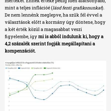
mértékét. Ennek értéke pedig idén alacsonyabb,
mint a teljes inflációé (
lásd fenti grafikonunkat
).
De nem lennénk meglepve, ha szűk fél évvel a
választások előtt a kormány úgy döntene, hogy
a két érték közül a magasabbat veszi
figyelembe, így
mi is abból indulunk ki, hogy a
4,2 százalék szerint fogják megállapítani a
kompenzációt.