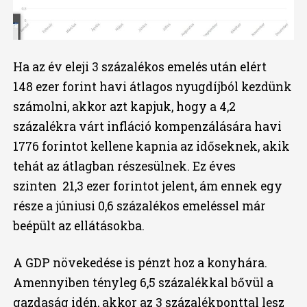
Ha az év eleji 3 százalékos emelés után elért
148 ezer forint havi átlagos nyugdíjból kezdünk
számolni, akkor azt kapjuk, hogy a 4,2
százalékra várt infláció kompenzálására havi
1776 forintot kellene kapnia az időseknek, akik
tehát az átlagban részesülnek. Ez éves
szinten 21,3 ezer forintot jelent, ám ennek egy
része a júniusi 0,6 százalékos emeléssel már
beépült az ellátásokba.
A GDP növekedése is pénzt hoz a konyhára.
Amennyiben tényleg 6,5 százalékkal bővül a
gazdaság idén, akkor az 3 százalékponttal lesz