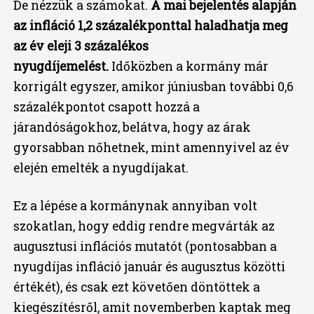
De nézzük a számokat.
A mai bejelentés alapján
az infláció 1,2 százalékponttal haladhatja meg
az év eleji 3 százalékos
nyugdíjemelést.
Időközben a kormány már
korrigált egyszer, amikor júniusban további 0,6
százalékpontot csapott hozzá a
járandóságokhoz, belátva, hogy az árak
gyorsabban nőhetnek, mint amennyivel az év
elején emelték a nyugdíjakat.
Ez a lépése a kormánynak annyiban volt
szokatlan, hogy eddig rendre megvárták az
augusztusi inflációs mutatót (pontosabban a
nyugdíjas infláció január és augusztus közötti
értékét), és csak ezt követően döntöttek a
kiegészítésről, amit novemberben kaptak meg