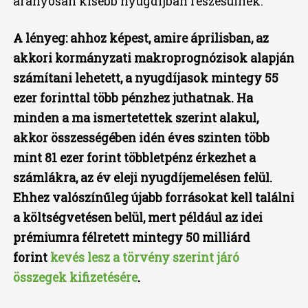
arányosan kisebb nyugdíjban részesülnek.
A lényeg: ahhoz képest, amire áprilisban, az
akkori kormányzati makroprognózisok alapján
számítani lehetett, a nyugdíjasok mintegy 55
ezer forinttal több pénzhez juthatnak. Ha
minden a ma ismertetettek szerint alakul,
akkor összességében idén éves szinten több
mint 81 ezer forint többletpénz érkezhet a
számlákra, az év eleji nyugdíjemelésen felül.
Ehhez valószínűleg újabb forrásokat kell találni
a költségvetésen belül, mert például az idei
prémiumra félretett mintegy 50 milliárd
forint
kevés lesz a törvény szerint járó
összegek kifizetésére
.