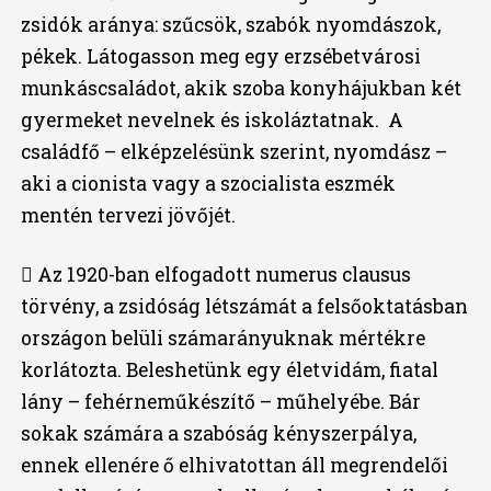
zsidók aránya: szűcsök, szabók nyomdászok,
pékek. Látogasson meg egy erzsébetvárosi
munkáscsaládot, akik szoba konyhájukban két
gyermeket nevelnek és iskoláztatnak. A
családfő – elképzelésünk szerint, nyomdász –
aki a cionista vagy a szocialista eszmék
mentén tervezi jövőjét.
 Az 1920-ban elfogadott numerus clausus
törvény, a zsidóság létszámát a felsőoktatásban
országon belüli számarányuknak mértékre
korlátozta. Beleshetünk egy életvidám, fiatal
lány – fehérneműkészítő – műhelyébe. Bár
sokak számára a szabóság kényszerpálya,
ennek ellenére ő elhivatottan áll megrendelői