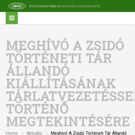
MEGHÍVÓ A ZSIDÓ
TÖRTÉNETI TÁR
ÁLLANDÓ
KIÁLLÍTÁSÁNAK
TÁRLATVEZETÉSSE
TÖRTÉNŐ
MEGTEKINTÉSÉRE
Home
Aktuális
Meghívó A Zsidó Történeti Tár Állandó