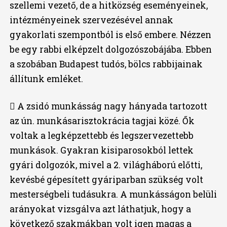
szellemi vezető, de a hitközség eseményeinek,
intézményeinek szervezésével annak
gyakorlati szempontból is első embere. Nézzen
be egy rabbi elképzelt dolgozószobájába. Ebben
a szobában Budapest tudós, bölcs rabbijainak
állítunk emléket.
 A zsidó munkásság nagy hányada tartozott
az ún. munkásarisztokrácia tagjai közé. Ők
voltak a legképzettebb és legszervezettebb
munkások. Gyakran kisiparosokból lettek
gyári dolgozók, mivel a 2. világháború előtti,
kevésbé gépesített gyáriparban szükség volt
mesterségbeli tudásukra. A munkásságon belüli
arányokat vizsgálva azt láthatjuk, hogy a
következő szakmákban volt igen magas a