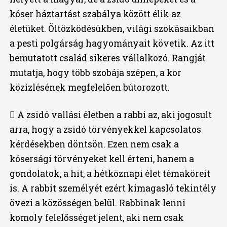
kóser háztartást szabálya között élik az
életüket. Öltözködésükben, világi szokásaikban
a pesti polgárság hagyományait követik. Az itt
bemutatott család sikeres vállalkozó. Rangját
mutatja, hogy több szobája szépen, a kor
közízlésének megfelelően bútorozott.
 A zsidó vallási életben a rabbi az, aki jogosult
arra, hogy a zsidó törvényekkel kapcsolatos
kérdésekben döntsön. Ezen nem csak a
kósersági törvényeket kell érteni, hanem a
gondolatok, a hit, a hétköznapi élet témaköreit
is. A rabbit személyét ezért kimagasló tekintély
övezi a közösségen belül. Rabbinak lenni
komoly felelősséget jelent, aki nem csak