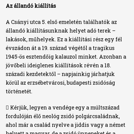
Az állandó kiállítás
A Csányi utca 5. első emeletén találhatók az
állandó kiállításunknak helyet adó terek –
lakások, műhelyek. Ez a kiállítási rész egy fél
évszádon át a 19. század végétől a tragikus
1945-ös esztendőig kalauzol minket. Azonban a
jövőbeli ideiglenes kiállítások révén a 18.
századi kezdetektől – napjainkig járhatjuk
körül az erzsébetvárosi, budapesti zsidóság
történetét.
 Kérjük, legyen a vendége egy a múltszázad
fordulóján élő neológ zsidó polgárcsaládnak,
ahol már a család nyelve a jiddis vagy a német
helyett a magyar, de a zsidó ünnepeket és a