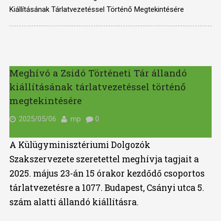
Kiállításának Tárlatvezetéssel Történő Megtekintésére
Meghívó a Zsidó Történeti Tár állandó
kiállításának tárlatvezetéssel történő
megtekintésére
2025/05/06
mp
0
A Külügyminisztériumi Dolgozók
Szakszervezete szeretettel meghívja tagjait a
2025. május 23-án 15 órakor kezdődő csoportos
tárlatvezetésre a 1077. Budapest, Csányi utca 5.
szám alatti állandó kiállításra.