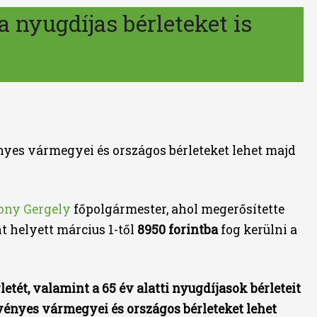
a nyugdíjas bérleteket is
nyes vármegyei és országos bérleteket lehet majd
ony Gergely
főpolgármester, ahol megerősítette
nt helyett március 1-től
8950 forintba
fog kerülni a
etét, valamint a 65 év alatti nyugdíjasok bérleteit
vényes vármegyei és országos bérleteket lehet