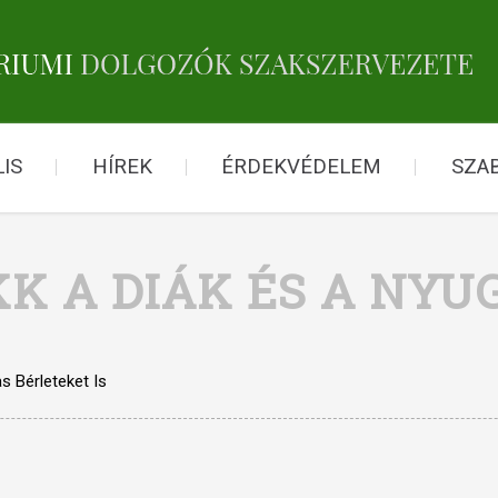
IS
HÍREK
ÉRDEKVÉDELEM
SZA
K A DIÁK ÉS A NYU
s Bérleteket Is