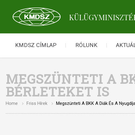
KMDSZ CÍMLAP
RÓLUNK
AKTUÁL
MEGSZÜNTETI A BK
BÉRLETEKET IS
Home
Friss Hírek
Megszünteti A BKK A Diák És A Nyugdíja