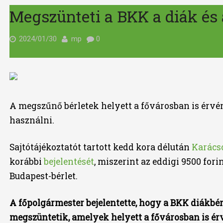
Megszünteti a BKK a diák és 
2024/01/30
mp
0
A megszűnő bérletek helyett a fővárosban is érvé
használni.
Sajtótájékoztatót tartott kedd kora délután
Karács
korábbi
bejelentését
, miszerint az eddigi 9500 fori
Budapest-bérlet.
A főpolgármester bejelentette, hogy a BKK diákbérl
megszüntetik, amelyek helyett a fővárosban is ér