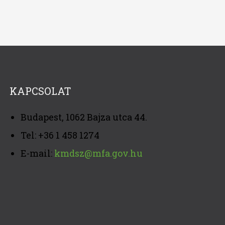
KAPCSOLAT
Budapest, 1062 Bajza utca 44.
Tel: +36 1 458 1274
E-mail:
kmdsz@mfa.gov.hu