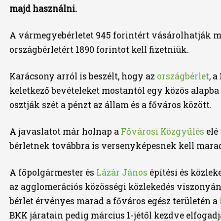
majd használni.
A vármegyebérletet 945 forintért vásárolhatják me
országbérletért 1890 forintot kell fizetniük.
Karácsony arról is beszélt, hogy az
országbérlet
, 
keletkező bevételeket mostantól egy közös alapba
osztják szét a pénzt az állam és a főváros között.
A javaslatot már holnap a
Fővárosi Közgyűlés
elé 
bérletnek továbbra is versenyképesnek kell marad
A főpolgármester és
Lázár János
építési és közlek
az agglomerációs közösségi közlekedés viszonyán
bérlet érvényes marad a főváros egész területén a
BKK járatain pedig március 1-jétől kezdve elfogadj