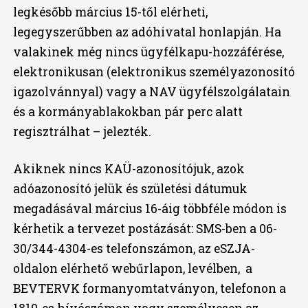
legkésőbb március 15-től elérheti,
legegyszerűbben az adóhivatal honlapján. Ha
valakinek még nincs ügyfélkapu-hozzáférése,
elektronikusan (elektronikus személyazonosító
igazolvánnyal) vagy a NAV ügyfélszolgálatain
és a kormányablakokban pár perc alatt
regisztrálhat – jelezték.
Akiknek nincs KAÜ-azonosítójuk, azok
adóazonosító jelük és születési dátumuk
megadásával március 16-áig többféle módon is
kérhetik a tervezet postázását: SMS-ben a 06-
30/344-4304-es telefonszámon, az eSZJA-
oldalon elérhető webűrlapon, levélben, a
BEVTERVK formanyomtatványon, telefonon a