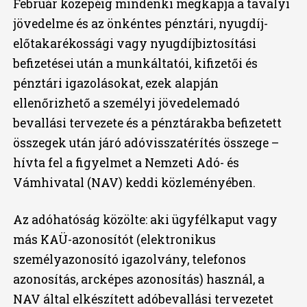
Február közepéig mindenki megkapja a tavalyi
jövedelme és az önkéntes pénztári, nyugdíj-
előtakarékossági vagy nyugdíjbiztosítási
befizetései után a munkáltatói, kifizetői és
pénztári igazolásokat, ezek alapján
ellenőrizhető a személyi jövedelemadó
bevallási tervezete és a pénztárakba befizetett
összegek után járó adóvisszatérítés összege –
hívta fel a figyelmet a Nemzeti Adó- és
Vámhivatal (NAV) keddi közleményében.
Az adóhatóság közölte: aki ügyfélkaput vagy
más KAÜ-azonosítót (elektronikus
személyazonosító igazolvány, telefonos
azonosítás, arcképes azonosítás) használ, a
NAV által elkészített adóbevallási tervezetet