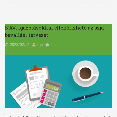
NAV: igazolásokkal ellenőrizhető az szja-
bevallási tervezet
2023/02/01
mp
0