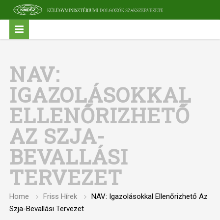
NAV:
IGAZOLÁSOKKAL
ELLENŐRIZHETŐ
AZ SZJA-
BEVALLÁSI
TERVEZET
Home
Friss Hírek
NAV: Igazolásokkal Ellenőrizhető Az
Szja-Bevallási Tervezet