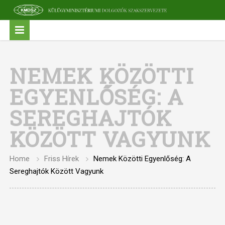
NEMEK KÖZÖTTI
EGYENLŐSÉG: A
SEREGHAJTÓK
KÖZÖTT VAGYUNK
Home
Friss Hírek
Nemek Közötti Egyenlőség: A
Sereghajtók Között Vagyunk