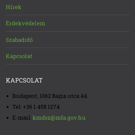
Hírek
Érdekvédelem
Szabadidő
Kapcsolat
KAPCSOLAT
Budapest, 1062 Bajza utca 44.
Tel: +36 1 458 1274
E-mail:
kmdsz@mfa.gov.hu