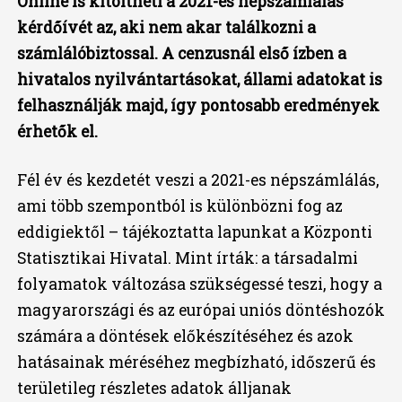
Online is kitöltheti a 2021-es népszámlálás
kérdőívét az, aki nem akar találkozni a
számlálóbiztossal. A cenzusnál első ízben a
hivatalos nyilvántartásokat, állami adatokat is
felhasználják majd, így pontosabb eredmények
érhetők el.
Fél év és kezdetét veszi a 2021-es népszámlálás,
ami több szempontból is különbözni fog az
eddigiektől – tájékoztatta lapunkat a Központi
Statisztikai Hivatal. Mint írták: a társadalmi
folyamatok változása szükségessé teszi, hogy a
magyarországi és az európai uniós döntéshozók
számára a döntések előkészítéséhez és azok
hatásainak méréséhez megbízható, időszerű és
területileg részletes adatok álljanak