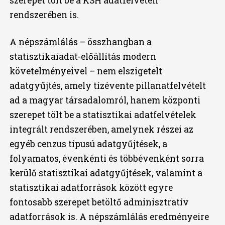
szerepet tölt be a KSH adatfelvételi
rendszerében is.
A népszámlálás – összhangban a
statisztikaiadat-előállítás modern
követelményeivel – nem elszigetelt
adatgyűjtés, amely tízévente pillanatfelvételt
ad a magyar társadalomról, hanem központi
szerepet tölt be a statisztikai adatfelvételek
integrált rendszerében, amelynek részei az
egyéb cenzus típusú adatgyűjtések, a
folyamatos, évenkénti és többévenként sorra
kerülő statisztikai adatgyűjtések, valamint a
statisztikai adatforrások között egyre
fontosabb szerepet betöltő adminisztratív
adatforrások is. A népszámlálás eredményeire