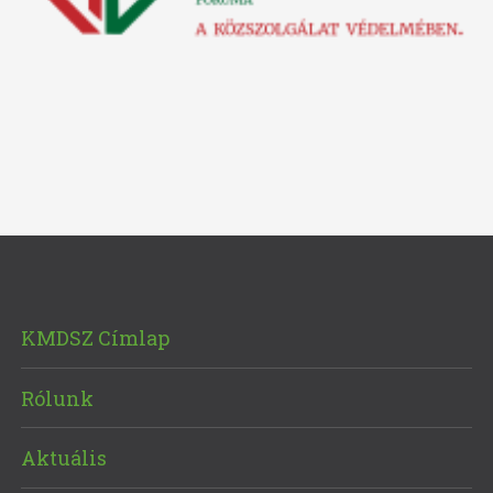
KMDSZ Címlap
Rólunk
Aktuális