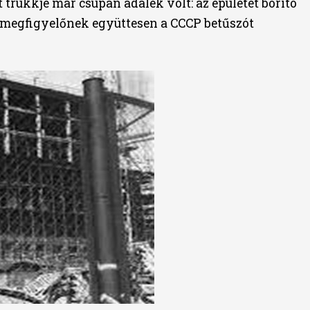
rükkje már csupán adalék volt: az épületet borító
 megfigyelőnek együttesen a CCCP betűszót