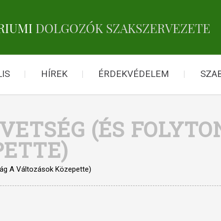
IS
HÍREK
ÉRDEKVÉDELEM
SZA
VETSÉG (ÉS FOLYTO
PETTE)
ág A Változások Közepette)