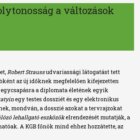
olytonosság a változások
et,
Robert Strauss
udvariassági látogatást tett
ébként az új időknek megfelelően kifejezetten
s egycsapásra a diplomata életének egyik
atyin
egy testes dossziét és egy elektronikus
nek, mondván, a dosszié azokat a tervrajzokat
álózó lehallgató eszközök
elrendezését mutatják, a
hatóak. A KGB főnök mind ehhez hozzátette, az