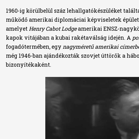
1960-ig körülbelül száz lehallgatókészüléket talál
működő amerikai diplomáciai képviseletek épülete
amelyet
Henry Cabot Lodge
amerikai ENSZ-nagyköv
kapok vitájában a kubai rakétaválság idején. A
po
fogadótermében, egy
nagyméretű amerikai címerb
még 1946-ban ajándékozták szovjet úttörők a hábo
bizonyítékaként.