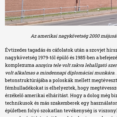
Az amerikai nagykövetség 2000 májusáb
Évtizedes tagadás és cáfolatok után a szovjet hírs
nagykövetség 1979-től épülő és 1985-ben a befejezé
komplexuma
annyira tele volt rakva lehallgató sze
volt alkalmas a mindennapi diplomáciai munkára
.
betonstruktúrájába a poloskák mellett megtéveszt
fémhulladékokat is elhelyeztek, hogy megtévessz
érzékelő amerikai elhárítást. Hogy a dolog még bi
technikusok és más szakemberek egy használaton 
épületben folyó szokatlan tevékenység is viszony