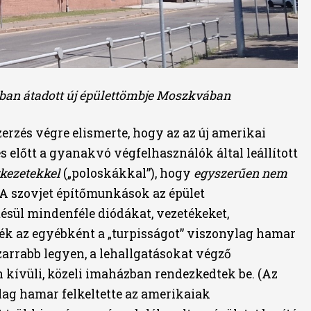
an átadott új épülettömbje Moszkvában
zerzés végre elismerte, hogy az az új amerikai
s előtt a gyanakvó végfelhasználók által leállított
rkezetekkel
(„poloskákkal”), hogy
egyszerűen nem
 A szovjet építőmunkások az épület
ésül mindenféle diódákat, vezetékeket,
ék az egyébként a „turpisságot” viszonylag hamar
zarrabb legyen, a lehallgatásokat végző
kívüli, közeli imaházban rendezkedtek be. (Az
lag hamar felkeltette az amerikaiak