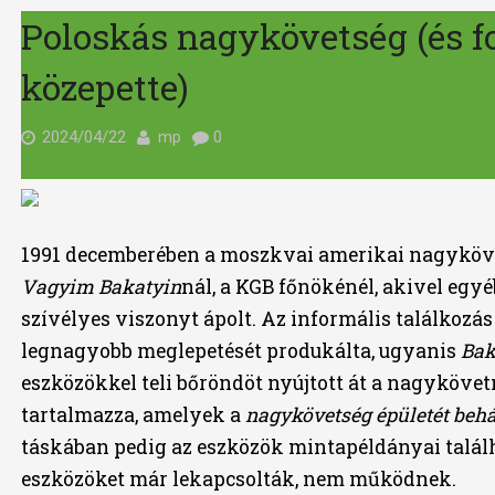
Poloskás nagykövetség (és f
közepette)
2024/04/22
mp
0
1991 decemberében a moszkvai amerikai nagyköv
Vagyim Bakatyin
nál, a KGB főnökénél, akivel egy
szívélyes viszonyt ápolt. Az informális találkozá
legnagyobb meglepetését produkálta, ugyanis
Bak
eszközökkel teli bőröndöt nyújtott át a nagykövet
tartalmazza, amelyek a
nagykövetség épületét beh
táskában pedig az eszközök mintapéldányai talál
eszközöket már lekapcsolták, nem működnek.