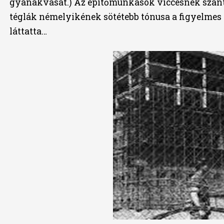
gyanakvását.) Az építőmunkások viccesnek szánt t
téglák némelyikének sötétebb tónusa a figyelmes
láttatta…