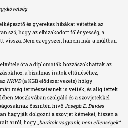
agykövetség
elképesztő és gyerekes hibákat vétettek az
an szó, hogy az elbizakodott fölényesség, a
tt vissza. Nem ez egyszer, hanem már a múltban
felvétele óta a diplomaták hozzászokhattak az
zásokhoz, a bizalmas iratok eltűnéséhez,
 az
NKVD
(a KGB elődszervezete) hölgy
rmán még természetesnek is vették, és alig tettek
elében Moszkvában szolgáló és a szovjetekkel
óságosaknak őszintén hívő
Joseph E. Davies
n hagyják dolgozni a szovjet kémeket, hiszen a
ait arról, hogy
„barátok vagyunk, nem ellenségek”.