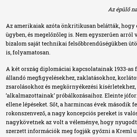
Az épülő n
Az amerikaiak azóta önkritikusan belátták, hogy 
ügyben, és megelőzőleg is. Nem egyszerűen arról v
bizalom saját technikai felsőbbrendűségükben ütö
is, folyamatosan.
A két ország diplomáciai kapcsolatainak 1933-as 
állandó megfigyelésekhez, zaklatásokhoz, korláto
zsarolásokhoz és megkörnyékezési kísérletekhez,
’alkalmazottainak’ próbálkozásaihoz. Eleinte jófo
ellene lépéseket. Sőt, a harmincas évek második f
rokonszenvező, a nagy koncepciós pereket is val
nagykövetnek az volt a véleménye, hogy nyugodta
szerzett információk meg fogják győzni a Kreml ur