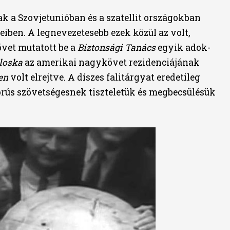
tak a Szovjetunióban és a szatellit országokban
iben. A legnevezetesebb ezek közül az volt,
et mutatott be a
Biztonsági Tanács
egyik adok-
loska
az amerikai nagykövet rezidenciájának
en
volt elrejtve. A díszes falitárgyat eredetileg
rús szövetségesnek tiszteletük és megbecsülésük