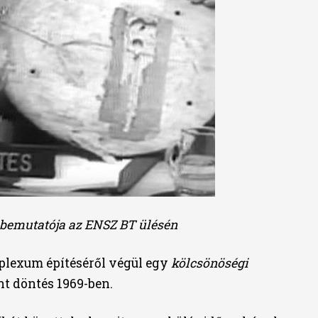
bemutatója az ENSZ BT ülésén
plexum építéséről végül egy
kölcsönöségi
nt döntés 1969-ben.