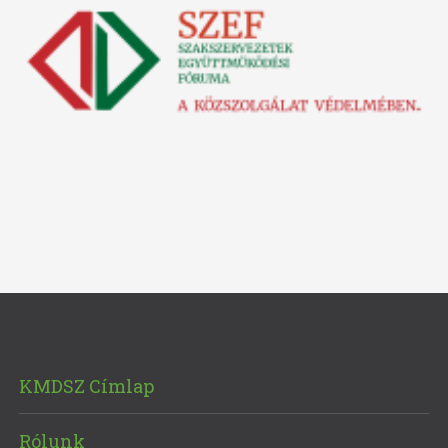
KMDSZ Címlap
Rólunk