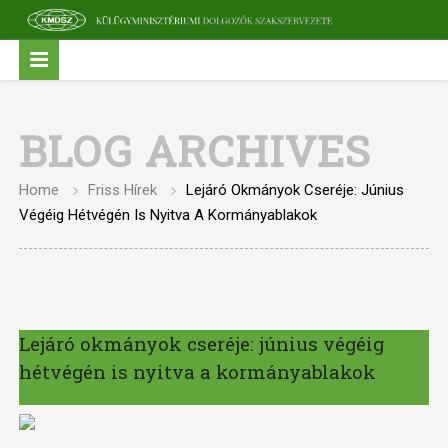
BLOG ARCHIVES
Home
Friss Hírek
Lejáró Okmányok Cseréje: Június
Végéig Hétvégén Is Nyitva A Kormányablakok
Lejáró okmányok cseréje: június végéig
hétvégén is nyitva a kormányablakok