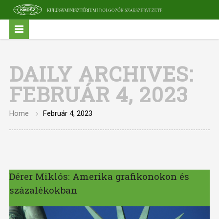
DAILY ARCHIVES:
FEBRUÁR 4, 2023
Home
Február 4, 2023
Dérer Miklós: Amerika grafikonokon és
százalékokban