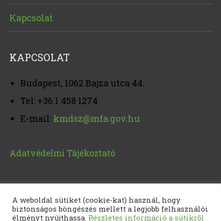
Kapcsolat
KAPCSOLAT
Budapest, 1062 Bajza utca 44.
Tel: +36 1 458 1274
E-mail:
kmdsz@mfa.gov.hu
Adatvédelmi Tájékoztató
A weboldal sütiket (cookie-kat) használ, hogy
biztonságos böngészés mellett a legjobb felhasználói
élményt nyújthassa.
Részletes információ a sütikről