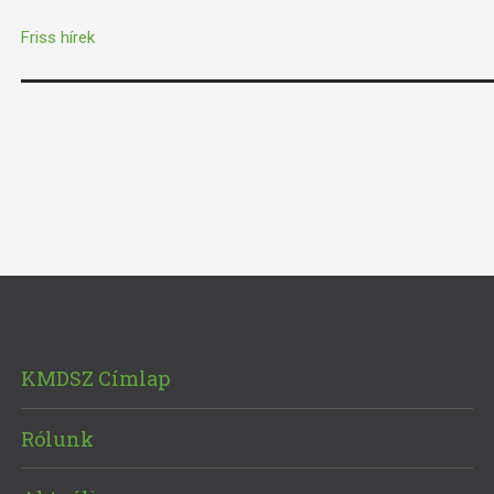
Friss hírek
KMDSZ Címlap
Rólunk