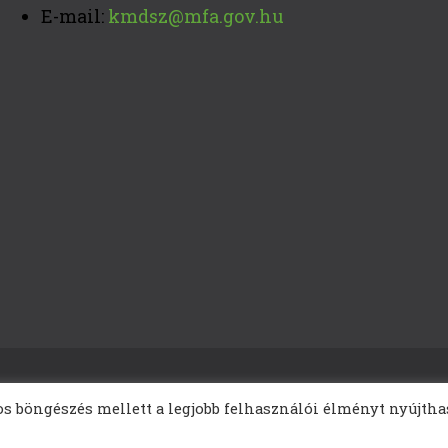
E-mail:
kmdsz@mfa.gov.hu
os böngészés mellett a legjobb felhasználói élményt nyújtha