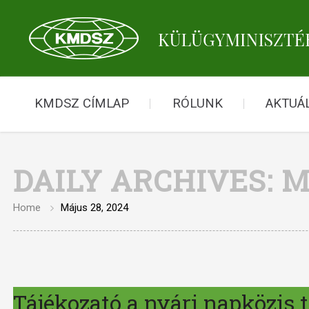
KMDSZ CÍMLAP
RÓLUNK
AKTUÁL
DAILY ARCHIVES:
M
Home
Május 28, 2024
Tájékozató a nyári napközis 