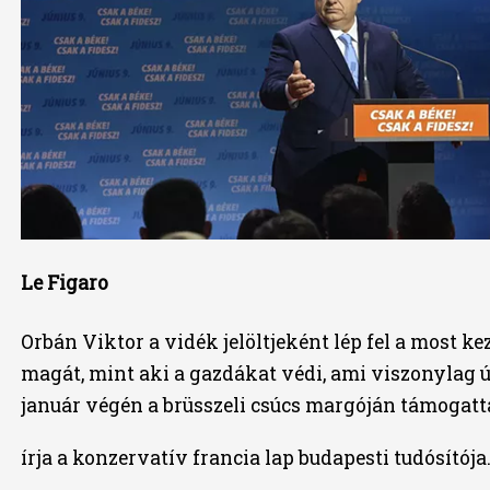
Le Figaro
Orbán Viktor a vidék jelöltjeként lép fel a most ke
magát, mint aki a gazdákat védi, ami viszonylag ú
január végén a brüsszeli csúcs margóján támogatt
írja a konzervatív francia lap budapesti tudósítója