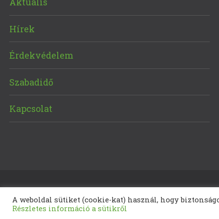
Aktuális
Hírek
Érdekvédelem
Szabadidő
Kapcsolat
A weboldal sütiket (cookie-kat) használ, hogy biztonság
Részletes információ a sütikről