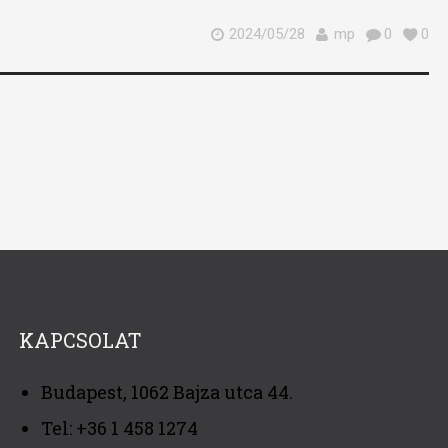
2024/05/28
mp
0
0
KAPCSOLAT
Budapest, 1062 Bajza utca 44.
Tel: +36 1 458 1274