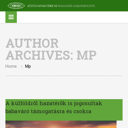
AUTHOR
ARCHIVES:
MP
Home
Mp
A külföldről hazatérők is jogosultak
babaváró támogatásra és csokra