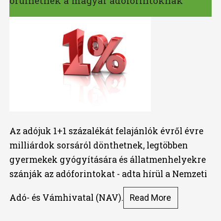
örülhetnek a magyar adóforintoknak
Az adójuk 1+1 százalékát felajánlók évről évre
milliárdok sorsáról dönthetnek, legtöbben
gyermekek gyógyítására és állatmenhelyekre
szánják az adóforintokat - adta hírül a Nemzeti
Adó- és Vámhivatal (NAV).
Read More