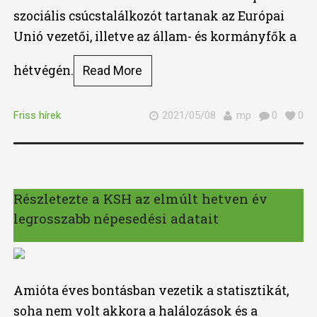
szociális csúcstalálkozót tartanak az Európai
Unió vezetői, illetve az állam- és kormányfők a
hétvégén.
Read More
Friss hírek
2021/05/08
mp
0
0
Részletezte a KSH az elmúlt hetven év
legrosszabb népesedési adatait
Amióta éves bontásban vezetik a statisztikát,
soha nem volt akkora a halálozások és a