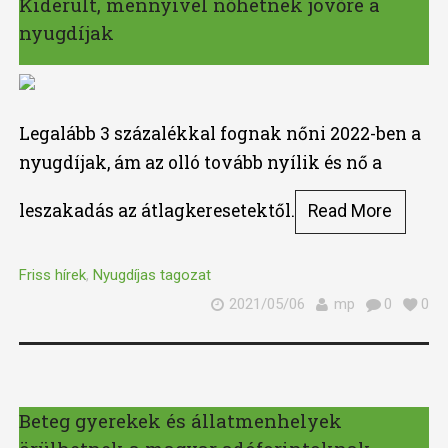
Kiderült, mennyivel nőhetnek jövőre a
nyugdíjak
Legalább 3 százalékkal fognak nőni 2022-ben a
nyugdíjak, ám az olló tovább nyílik és nő a
leszakadás az átlagkeresetektől.
Read More
Friss hírek
,
Nyugdíjas tagozat
2021/05/06
mp
0
0
Beteg gyerekek és állatmenhelyek