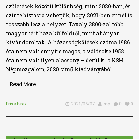
születések közötti különbség, mint 2020-ban, és
szinte biztosra vehetjük, hogy 2021-ben ennél is
rosszabb lesz a helyzet. Tavaly 3800-zal több
magyar tért haza külföldről, mint ahányan
kivándoroltak. A házasságkötések száma 1986
óta nem volt ennyire magas, a válásoké 1958
óta nem volt ilyen alacsony – derül ki a KSH
Népmozgalom, 2020 című kiadványából.
Read More
Friss hírek
2021/05/07
mp
0
0