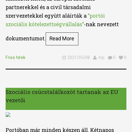
partnerekkel és a civil társadalmi
szervezetekkel együtt aláírták a
"portói
szociális kötelezettségvállalás"
-nak nevezett
dokumentumot.
Read More
Friss hírek
2021/05/08
mp
0
0
Szociális csúcstalálkozót tartanak az EU
vezetői
Portóban már minden készen áll. Kétnapos