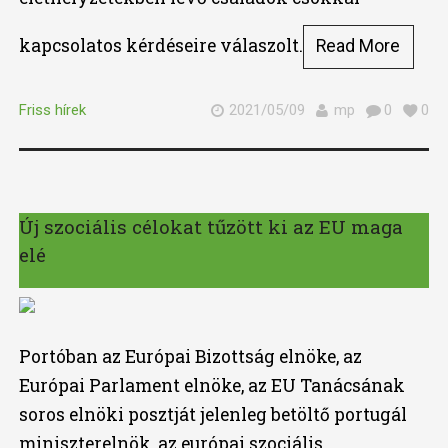
kapcsolatos kérdéseire válaszolt.
Read More
Friss hírek
2021/05/09
mp
0
0
Új szociális célokat tűzött ki az EU maga
elé
Portóban az Európai Bizottság elnöke, az
Európai Parlament elnöke, az EU Tanácsának
soros elnöki posztját jelenleg betöltő portugál
miniszterelnök, az európai szociális