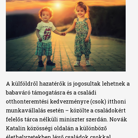
A külföldről hazatérők is jogosultak lehetnek a
babaváró támogatásra és a családi
otthonteremtési kedvezményre (csok) itthoni
munkavállalás esetén – közölte a családokért
felelős tárca nélküli miniszter szerdán. Novák
Katalin közösségi oldalán a különböző
élethelyzetekben lévő családok csokkal