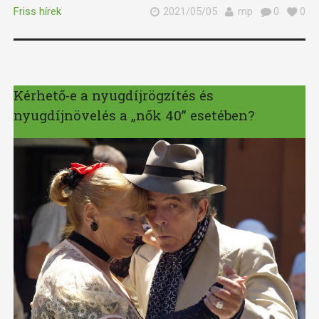
Friss hírek
2021/05/05
mp
0
0
Kérhető-e a nyugdíjrögzítés és
nyugdíjnövelés a „nők 40” esetében?