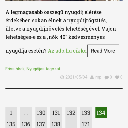
A legmagasabb összegű nyugdíj elérése
érdekében sokan élnek a nyugdíjrögzítés,
illetve a nyugdíjnövelés lehetőségével. Vajon
lehetséges-e ez a „nők 40” kedvezményes
nyugdíja esetén?
Az ado.hu cikke
.
Read More
Friss hírek
,
Nyugdíjas tagozat
2021/05/04
mp
0
0
1
…
130
131
132
133
134
135
136
137
138
…
171