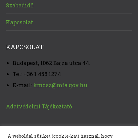
Szabadidő
Kapcsolat
KAPCSOLAT
Budapest, 1062 Bajza utca 44.
Tel: +36 1 458 1274
E-mail:
kmdsz@mfa.gov.hu
Adatvédelmi Tájékoztató
A weboldal sütiket (cookie-kat) használ, hogy