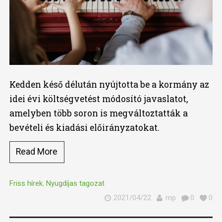
Kedden késő délután nyújtotta be a kormány az
idei évi költségvetést módosító javaslatot,
amelyben több soron is megváltoztatták a
bevételi és kiadási előirányzatokat.
Read More
Friss hírek
,
Nyugdíjas tagozat
2021/04/22
mp
0
0