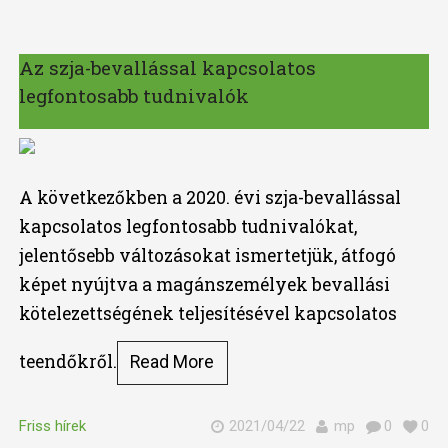
Az szja-bevallással kapcsolatos
legfontosabb tudnivalók
A következőkben a 2020. évi szja-bevallással
kapcsolatos legfontosabb tudnivalókat,
jelentősebb változásokat ismertetjük, átfogó
képet nyújtva a magánszemélyek bevallási
kötelezettségének teljesítésével kapcsolatos
teendőkről.
Read More
Friss hírek
2021/04/22
mp
0
0