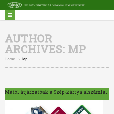
AUTHOR
ARCHIVES:
MP
Home
Mp
Mától átjárhatóak a Szép-kártya alszámlái