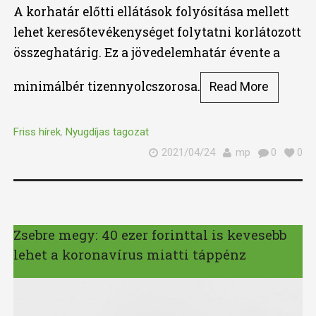
A korhatár előtti ellátások folyósítása mellett
lehet keresőtevékenységet folytatni korlátozott
összeghatárig. Ez a jövedelemhatár évente a
minimálbér tizennyolcszorosa.
Read More
Friss hírek
,
Nyugdíjas tagozat
2021/04/24
mp
0
0
Zsebre megy: 40 ezer forinttal is kevesebb
lehet a koronavírus miatti táppénz