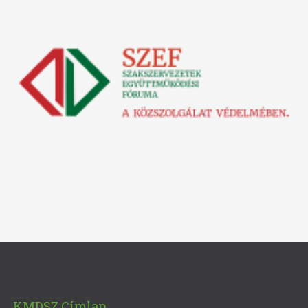
KMDSZ Címlap