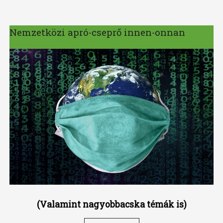
Nemzetközi apró-cseprő innen-onnan
(Valamint nagyobbacska témák is)