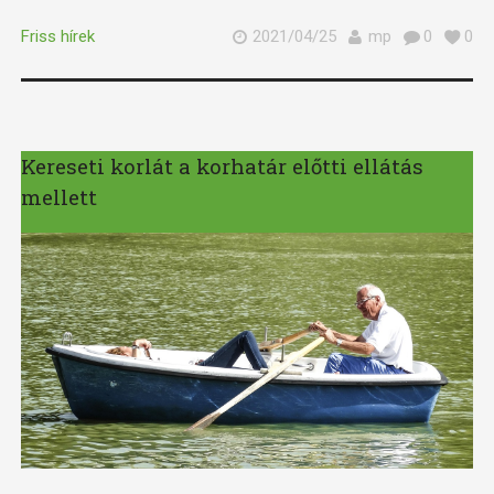
Friss hírek
2021/04/25
mp
0
0
Kereseti korlát a korhatár előtti ellátás
mellett