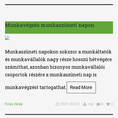
Munkavégzés munkaszüneti napon
Munkaszüneti napokon sokszor a munkáltatók
és munkavállalók nagy része hosszú hétvégére
számíthat, azonban bizonyos munkavállalói
csoportok részére a munkaszüneti nap is
munkavégzést tartogathat.
Read More
Friss hírek
2021/04/21
mp
0
0