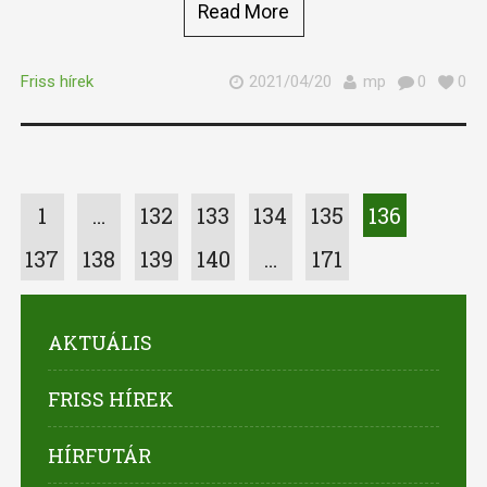
Read More
Friss hírek
2021/04/20
mp
0
0
1
…
132
133
134
135
136
137
138
139
140
…
171
AKTUÁLIS
FRISS HÍREK
HÍRFUTÁR