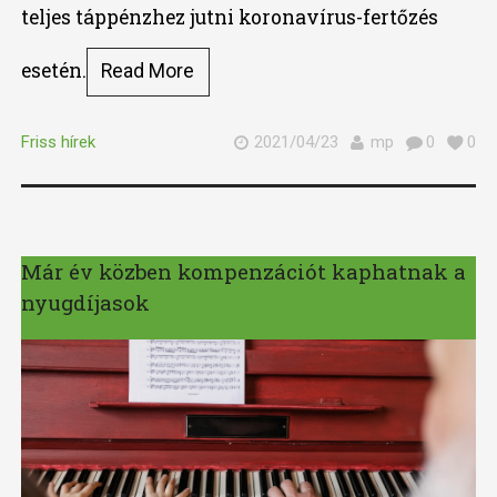
teljes táppénzhez jutni koronavírus-fertőzés
esetén.
Read More
Friss hírek
2021/04/23
mp
0
0
Már év közben kompenzációt kaphatnak a
nyugdíjasok